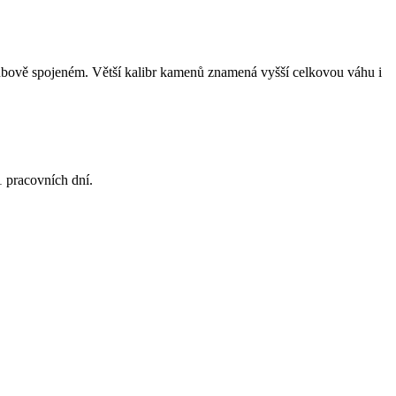
oubově spojeném. Větší kalibr kamenů znamená vyšší celkovou váhu i
1 pracovních dní.