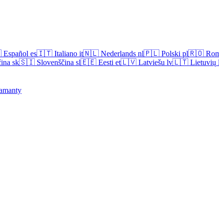

Español
es
🇮🇹
Italiano
it
🇳🇱
Nederlands
nl
🇵🇱
Polski
pl
🇷🇴
Rom
ina
sk
🇸🇮
Slovenščina
sl
🇪🇪
Eesti
et
🇱🇻
Latviešu
lv
🇱🇹
Lietuvių
amanty