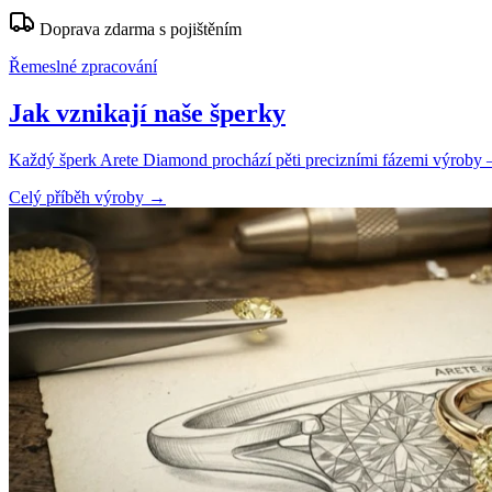
Doprava zdarma s pojištěním
Řemeslné zpracování
Jak vznikají naše šperky
Každý šperk Arete Diamond prochází pěti precizními fázemi výroby — o
Celý příběh výroby
→