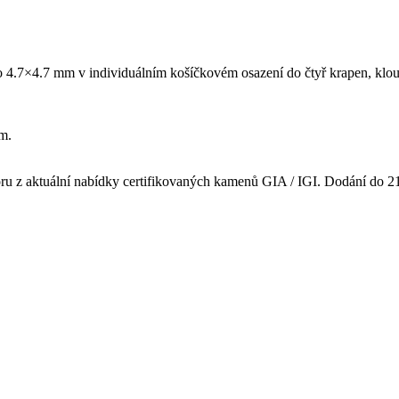
 po 4.7×4.7 mm v individuálním košíčkovém osazení do čtyř krapen, kl
mm.
oru z aktuální nabídky certifikovaných kamenů GIA / IGI. Dodání do 2