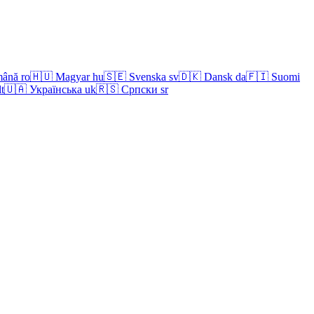
ână
ro
🇭🇺
Magyar
hu
🇸🇪
Svenska
sv
🇩🇰
Dansk
da
🇫🇮
Suomi
lt
🇺🇦
Українська
uk
🇷🇸
Српски
sr