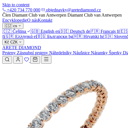
Skip to content
+420 734 770 000
objednavky@aretediamond.cz
Člen Diamant Club van Antwerpen
Diamant Club van Antwerpen
Encyklopedie
O nás
Kontakt
🇨🇿
cs
🇨🇿
Čeština
🇬🇧
English
en
🇩🇪
Deutsch
de
🇫🇷
Français
fr
🇪
fi
🇬🇷
Ελληνικά
el
🇧🇬
Български
bg
🇭🇷
Hrvatski
hr
🇸🇰
Slovenč
Kč
CZK
ARETE DIAMOND
Prsteny
Zásnubní prsteny
Náhrdelníky
Náušnice
Náramky
Šperky
Di