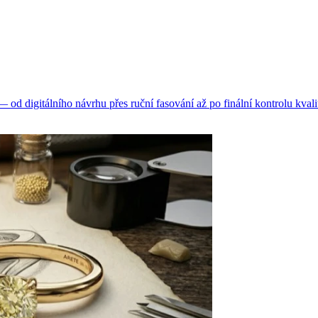
d digitálního návrhu přes ruční fasování až po finální kontrolu kvali