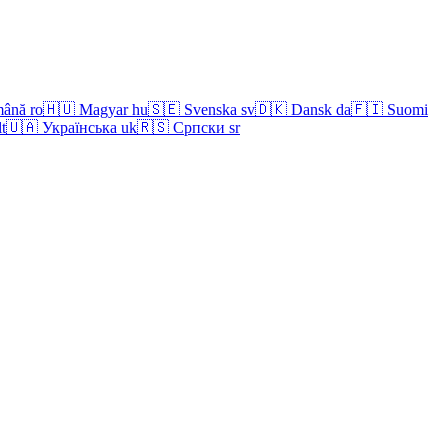
ână
ro
🇭🇺
Magyar
hu
🇸🇪
Svenska
sv
🇩🇰
Dansk
da
🇫🇮
Suomi
lt
🇺🇦
Українська
uk
🇷🇸
Српски
sr