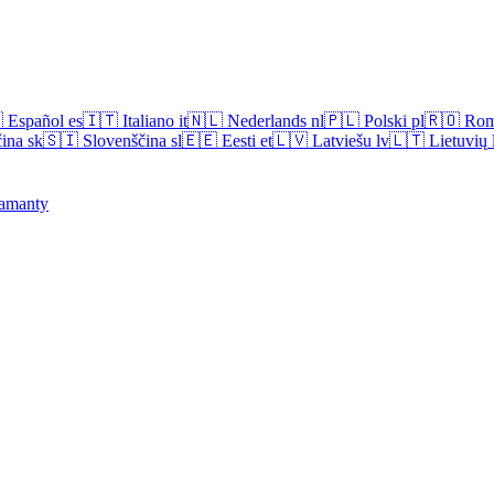

Español
es
🇮🇹
Italiano
it
🇳🇱
Nederlands
nl
🇵🇱
Polski
pl
🇷🇴
Rom
ina
sk
🇸🇮
Slovenščina
sl
🇪🇪
Eesti
et
🇱🇻
Latviešu
lv
🇱🇹
Lietuvių
amanty