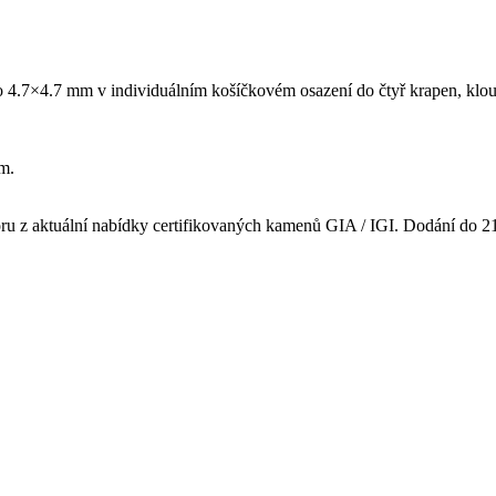
 po 4.7×4.7 mm v individuálním košíčkovém osazení do čtyř krapen, kl
mm.
oru z aktuální nabídky certifikovaných kamenů GIA / IGI. Dodání do 2