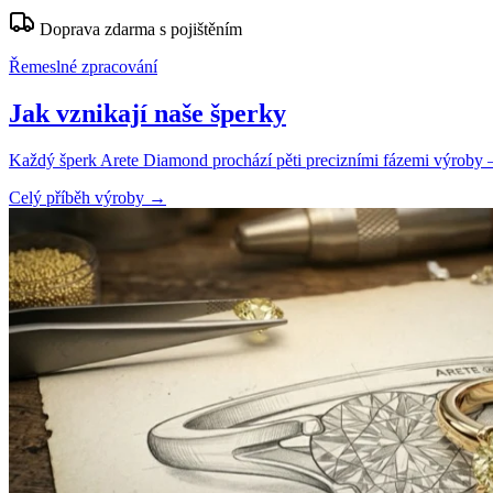
Doprava zdarma s pojištěním
Řemeslné zpracování
Jak vznikají naše šperky
Každý šperk Arete Diamond prochází pěti precizními fázemi výroby — o
Celý příběh výroby
→