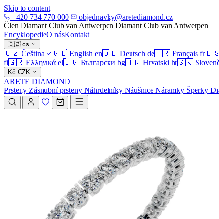
Skip to content
+420 734 770 000
objednavky@aretediamond.cz
Člen Diamant Club van Antwerpen
Diamant Club van Antwerpen
Encyklopedie
O nás
Kontakt
🇨🇿
cs
🇨🇿
Čeština
🇬🇧
English
en
🇩🇪
Deutsch
de
🇫🇷
Français
fr
🇪
fi
🇬🇷
Ελληνικά
el
🇧🇬
Български
bg
🇭🇷
Hrvatski
hr
🇸🇰
Slovenč
Kč
CZK
ARETE DIAMOND
Prsteny
Zásnubní prsteny
Náhrdelníky
Náušnice
Náramky
Šperky
Di