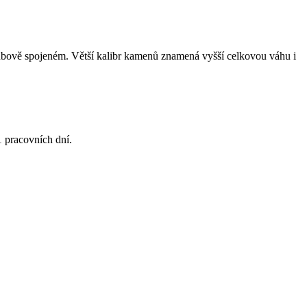
oubově spojeném. Větší kalibr kamenů znamená vyšší celkovou váhu i
1 pracovních dní.