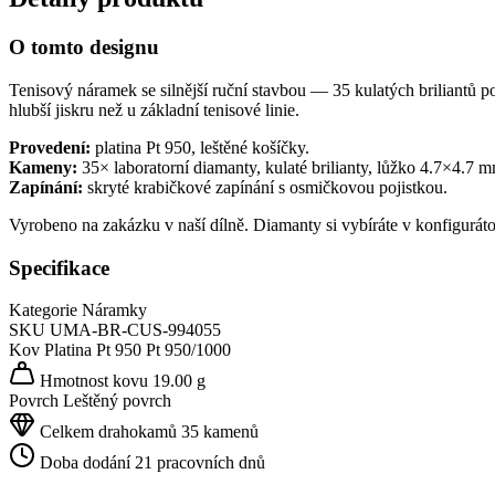
O tomto designu
Tenisový náramek se silnější ruční stavbou — 35 kulatých briliantů
hlubší jiskru než u základní tenisové linie.
Provedení:
platina Pt 950, leštěné košíčky.
Kameny:
35× laboratorní diamanty, kulaté brilianty, lůžko 4.7×4.7 
Zapínání:
skryté krabičkové zapínání s osmičkovou pojistkou.
Vyrobeno na zakázku v naší dílně. Diamanty si vybíráte v konfigurát
Specifikace
Kategorie
Náramky
SKU
UMA-BR-CUS-994055
Kov
Platina Pt 950
Pt 950/1000
Hmotnost kovu
19.00 g
Povrch
Leštěný povrch
Celkem drahokamů
35 kamenů
Doba dodání
21 pracovních dnů