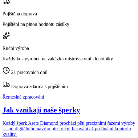
Pojištěná doprava
Pojištění na plnou hodnotu zásilky
Ruční výroba
Každý kus vyroben na zakázku mistrovskými klenotníky
21 pracovních dnů
·
Doprava zdarma s pojištěním
Řemeslné zpracování
Jak vznikají naše šperky
Každý šperk Arete Diamond prochází pěti precizními fázemi výroby
— od digitálního návrhu přes ruční fasování až po finální kontrolu
kvality.