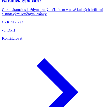
Náramek typu curb
Curb náramek s každým druhým článkem v pavé kulatých briliantů
a střídavými leštěnými články.
CZK 417,723
vč. DPH
Konfigurovat