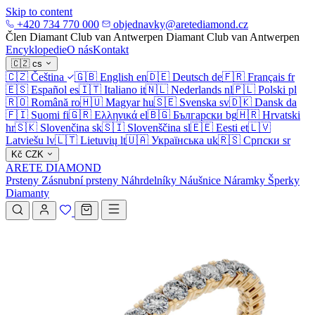
Skip to content
+420 734 770 000
objednavky@aretediamond.cz
Člen Diamant Club van Antwerpen
Diamant Club van Antwerpen
Encyklopedie
O nás
Kontakt
🇨🇿
cs
🇨🇿
Čeština
🇬🇧
English
en
🇩🇪
Deutsch
de
🇫🇷
Français
fr
🇪🇸
Español
es
🇮🇹
Italiano
it
🇳🇱
Nederlands
nl
🇵🇱
Polski
pl
🇷🇴
Română
ro
🇭🇺
Magyar
hu
🇸🇪
Svenska
sv
🇩🇰
Dansk
da
🇫🇮
Suomi
fi
🇬🇷
Ελληνικά
el
🇧🇬
Български
bg
🇭🇷
Hrvatski
hr
🇸🇰
Slovenčina
sk
🇸🇮
Slovenščina
sl
🇪🇪
Eesti
et
🇱🇻
Latviešu
lv
🇱🇹
Lietuvių
lt
🇺🇦
Українська
uk
🇷🇸
Српски
sr
Kč
CZK
ARETE DIAMOND
Prsteny
Zásnubní prsteny
Náhrdelníky
Náušnice
Náramky
Šperky
Diamanty