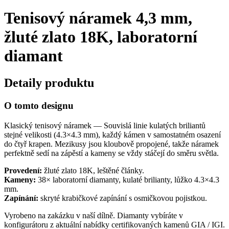
Tenisový náramek 4,3 mm,
žluté zlato 18K, laboratorní
diamant
Detaily produktu
O tomto designu
Klasický tenisový náramek — Souvislá linie kulatých briliantů
stejné velikosti (4.3×4.3 mm), každý kámen v samostatném osazení
do čtyř krapen. Mezikusy jsou kloubově propojené, takže náramek
perfektně sedí na zápěstí a kameny se vždy stáčejí do směru světla.
Provedení:
žluté zlato 18K, leštěné články.
Kameny:
38× laboratorní diamanty, kulaté brilianty, lůžko 4.3×4.3
mm.
Zapínání:
skryté krabičkové zapínání s osmičkovou pojistkou.
Vyrobeno na zakázku v naší dílně. Diamanty vybíráte v
konfigurátoru z aktuální nabídky certifikovaných kamenů GIA / IGI.