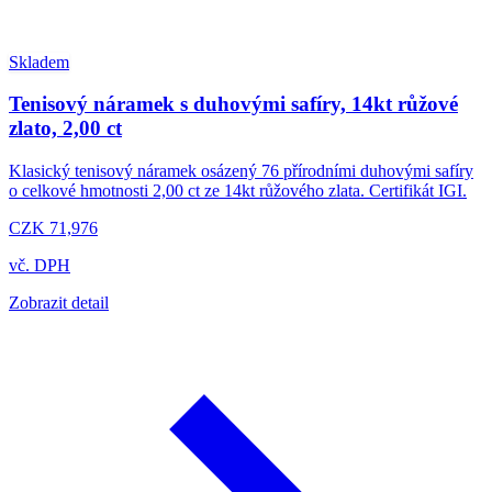
Skladem
Tenisový náramek s duhovými safíry, 14kt růžové
zlato, 2,00 ct
Klasický tenisový náramek osázený 76 přírodními duhovými safíry
o celkové hmotnosti 2,00 ct ze 14kt růžového zlata. Certifikát IGI.
CZK 71,976
vč. DPH
Zobrazit detail