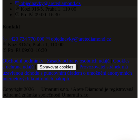
objednavky@aretediamond.cz
Kozí 916/5, Praha 1, 110 00
Po–Pá 09:00–16:30
Kontakt
+420 734 770 000
objednavky@aretediamond.cz
Kozí 916/5, Praha 1, 110 00
Po–Pá 09:00–16:30
Obchodní podmínky
|
Zásady ochrany osobních údajů
|
Cookies
a ochrana údajů
|
|
Provozovatel stránek má
Spravovat cookies
uzavřenou dohodu s puncovním úřadem o umožnění anonymních
internetových kontrolních nákupů.
Copyright 2026 — Umarutti s.r.o. / Arete Diamond je registrovaná
ochranná známka společnosti Umarutti s.r.o.