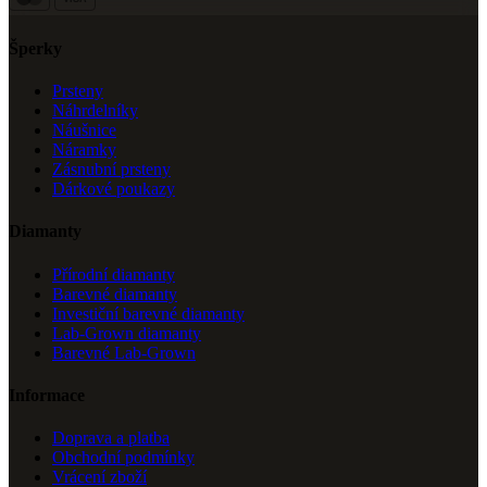
Šperky
Prsteny
Náhrdelníky
Náušnice
Náramky
Zásnubní prsteny
Dárkové poukazy
Diamanty
Přírodní diamanty
Barevné diamanty
Investiční barevné diamanty
Lab-Grown diamanty
Barevné Lab-Grown
Informace
Doprava a platba
Obchodní podmínky
Vrácení zboží