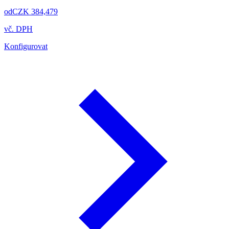
od
CZK 384,479
vč. DPH
Konfigurovat