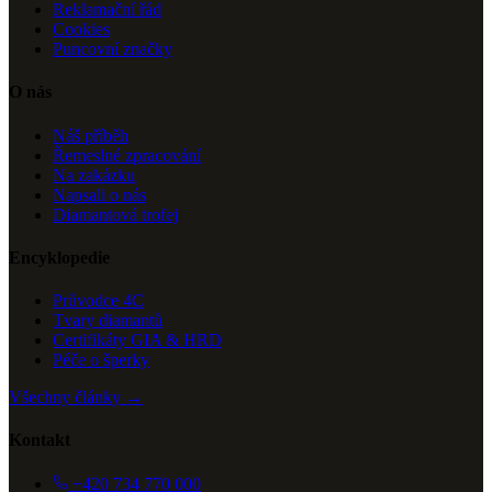
Reklamační řád
Cookies
Puncovní značky
O nás
Náš příběh
Řemeslné zpracování
Na zakázku
Napsali o nás
Diamantová trofej
Encyklopedie
Průvodce 4C
Tvary diamantů
Certifikáty GIA & HRD
Péče o šperky
Všechny články →
Kontakt
+420 734 770 000