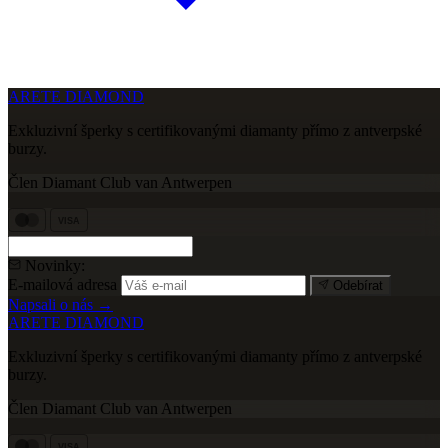
ARETE DIAMOND
Exkluzivní šperky s certifikovanými diamanty přímo z antverpské
burzy.
Člen Diamant Club van Antwerpen
VISA
Novinky:
E-mailová adresa
Odebírat
Napsali o nás →
ARETE DIAMOND
Exkluzivní šperky s certifikovanými diamanty přímo z antverpské
burzy.
Člen Diamant Club van Antwerpen
VISA