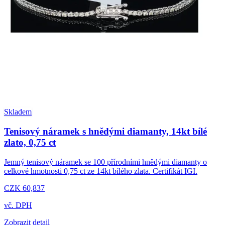
Skladem
Tenisový náramek s hnědými diamanty, 14kt bílé
zlato, 0,75 ct
Jemný tenisový náramek se 100 přírodními hnědými diamanty o
celkové hmotnosti 0,75 ct ze 14kt bílého zlata. Certifikát IGI.
CZK 60,837
vč. DPH
Zobrazit detail