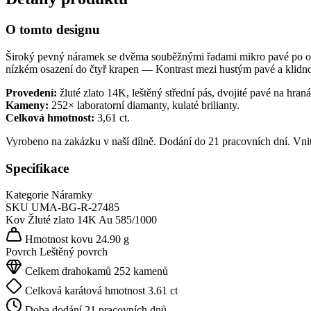
O tomto designu
Široký pevný náramek se dvěma souběžnými řadami mikro pavé po obou
nízkém osazení do čtyř krapen — Kontrast mezi hustým pavé a klidno
Provedení:
žluté zlato 14K, leštěný střední pás, dvojité pavé na hran
Kameny:
252× laboratorní diamanty, kulaté brilianty.
Celková hmotnost:
3,61 ct.
Vyrobeno na zakázku v naší dílně. Dodání do 21 pracovních dní. Vni
Specifikace
Kategorie
Náramky
SKU
UMA-BG-R-27485
Kov
Žluté zlato 14K
Au 585/1000
Hmotnost kovu
24.90 g
Povrch
Leštěný povrch
Celkem drahokamů
252 kamenů
Celková karátová hmotnost
3.61 ct
Doba dodání
21 pracovních dnů