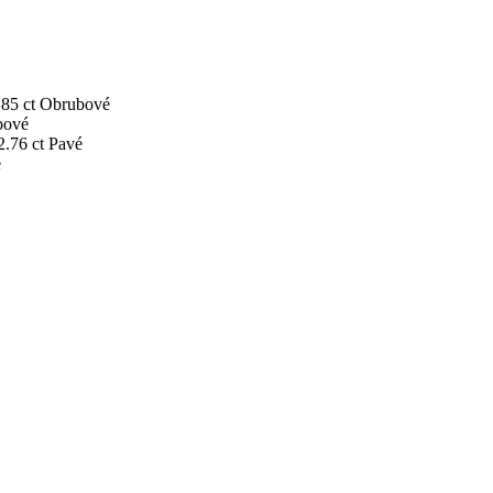
.85 ct
Obrubové
bové
2.76 ct
Pavé
é