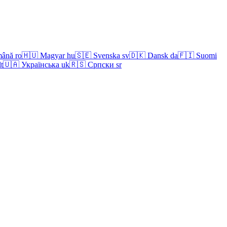
ână
ro
🇭🇺
Magyar
hu
🇸🇪
Svenska
sv
🇩🇰
Dansk
da
🇫🇮
Suomi
lt
🇺🇦
Українська
uk
🇷🇸
Српски
sr