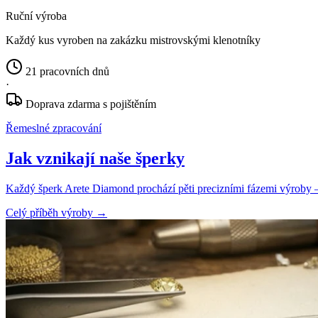
Ruční výroba
Každý kus vyroben na zakázku mistrovskými klenotníky
21 pracovních dnů
·
Doprava zdarma s pojištěním
Řemeslné zpracování
Jak vznikají naše šperky
Každý šperk Arete Diamond prochází pěti precizními fázemi výroby — o
Celý příběh výroby
→