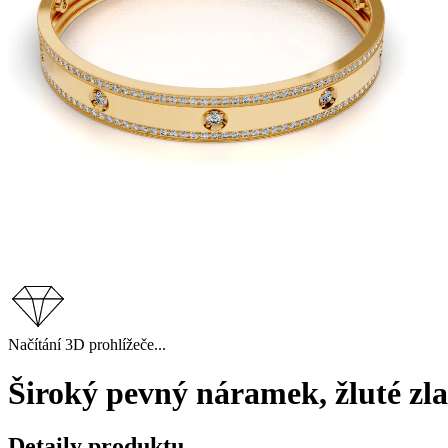
Načítání 3D prohlížeče...
Široký pevný náramek, žluté zl
Detaily produktu