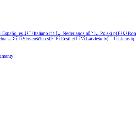

Español
es
🇮🇹
Italiano
it
🇳🇱
Nederlands
nl
🇵🇱
Polski
pl
🇷🇴
Rom
ina
sk
🇸🇮
Slovenščina
sl
🇪🇪
Eesti
et
🇱🇻
Latviešu
lv
🇱🇹
Lietuvių
amanty