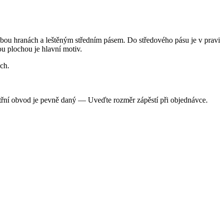
 hranách a leštěným středním pásem. Do středového pásu je v pravide
u plochou je hlavní motiv.
ách.
třní obvod je pevně daný — Uveďte rozměr zápěstí při objednávce.