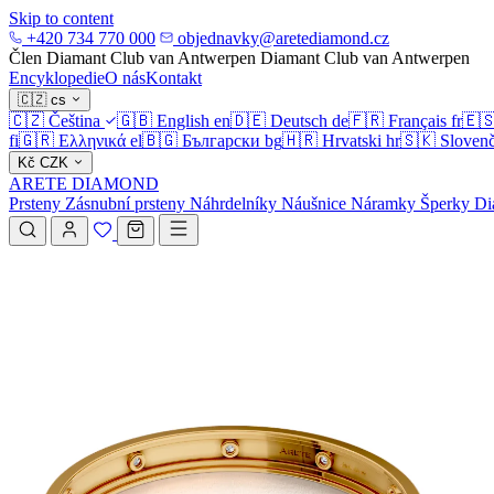
Skip to content
+420 734 770 000
objednavky@aretediamond.cz
Člen Diamant Club van Antwerpen
Diamant Club van Antwerpen
Encyklopedie
O nás
Kontakt
🇨🇿
cs
🇨🇿
Čeština
🇬🇧
English
en
🇩🇪
Deutsch
de
🇫🇷
Français
fr
🇪
fi
🇬🇷
Ελληνικά
el
🇧🇬
Български
bg
🇭🇷
Hrvatski
hr
🇸🇰
Slovenč
Kč
CZK
ARETE DIAMOND
Prsteny
Zásnubní prsteny
Náhrdelníky
Náušnice
Náramky
Šperky
Di