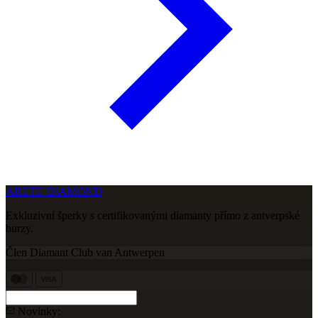
ARETE DIAMOND
Exkluzivní šperky s certifikovanými diamanty přímo z antverpské
burzy.
Člen Diamant Club van Antwerpen
VISA
Novinky: