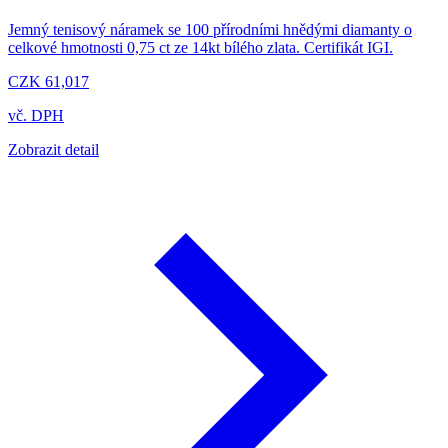
Jemný tenisový náramek se 100 přírodními hnědými diamanty o
celkové hmotnosti 0,75 ct ze 14kt bílého zlata. Certifikát IGI.
CZK 61,017
vč. DPH
Zobrazit detail