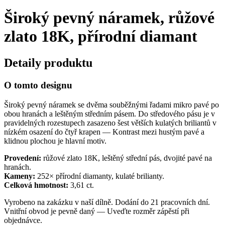
Široký pevný náramek, růžové
zlato 18K, přírodní diamant
Detaily produktu
O tomto designu
Široký pevný náramek se dvěma souběžnými řadami mikro pavé po
obou hranách a leštěným středním pásem. Do středového pásu je v
pravidelných rozestupech zasazeno šest větších kulatých briliantů v
nízkém osazení do čtyř krapen — Kontrast mezi hustým pavé a
klidnou plochou je hlavní motiv.
Provedení:
růžové zlato 18K, leštěný střední pás, dvojité pavé na
hranách.
Kameny:
252× přírodní diamanty, kulaté brilianty.
Celková hmotnost:
3,61 ct.
Vyrobeno na zakázku v naší dílně. Dodání do 21 pracovních dní.
Vnitřní obvod je pevně daný — Uveďte rozměr zápěstí při
objednávce.