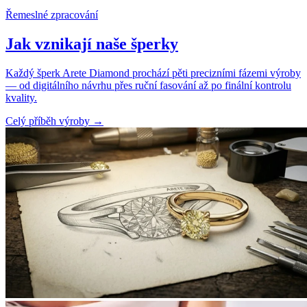
Řemeslné zpracování
Jak vznikají naše šperky
Každý šperk Arete Diamond prochází pěti precizními fázemi výroby
— od digitálního návrhu přes ruční fasování až po finální kontrolu
kvality.
Celý příběh výroby
→