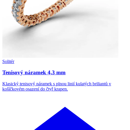
Solitér
Tenisový náramek 4,3 mm
Klasický tenisový náramek s plnou linií kulatých briliantů v
košíčkovém osazení do čtyř krapen.