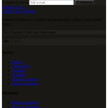
E-mailová adresa
Odebírat
Napsali o nás →
ARETE DIAMOND
Exkluzivní šperky s certifikovanými diamanty přímo z antverpské
burzy.
Člen Diamant Club van Antwerpen
VISA
Šperky
Prsteny
Náhrdelníky
Náušnice
Náramky
Zásnubní prsteny
Dárkové poukazy
Diamanty
Přírodní diamanty
Barevné diamanty