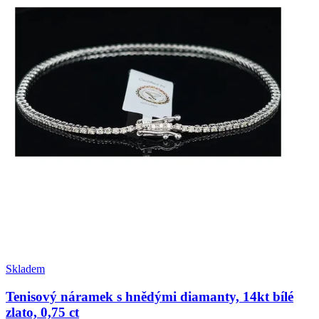
Skladem
Tenisový náramek s hnědými diamanty, 14kt bílé
zlato, 0,75 ct