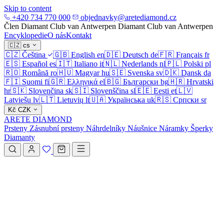
Skip to content
+420 734 770 000
objednavky@aretediamond.cz
Člen Diamant Club van Antwerpen
Diamant Club van Antwerpen
Encyklopedie
O nás
Kontakt
🇨🇿
cs
🇨🇿
Čeština
🇬🇧
English
en
🇩🇪
Deutsch
de
🇫🇷
Français
fr
🇪🇸
Español
es
🇮🇹
Italiano
it
🇳🇱
Nederlands
nl
🇵🇱
Polski
pl
🇷🇴
Română
ro
🇭🇺
Magyar
hu
🇸🇪
Svenska
sv
🇩🇰
Dansk
da
🇫🇮
Suomi
fi
🇬🇷
Ελληνικά
el
🇧🇬
Български
bg
🇭🇷
Hrvatski
hr
🇸🇰
Slovenčina
sk
🇸🇮
Slovenščina
sl
🇪🇪
Eesti
et
🇱🇻
Latviešu
lv
🇱🇹
Lietuvių
lt
🇺🇦
Українська
uk
🇷🇸
Српски
sr
Kč
CZK
ARETE DIAMOND
Prsteny
Zásnubní prsteny
Náhrdelníky
Náušnice
Náramky
Šperky
Diamanty