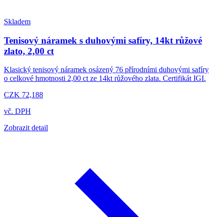
Skladem
Tenisový náramek s duhovými safíry, 14kt růžové
zlato, 2,00 ct
Klasický tenisový náramek osázený 76 přírodními duhovými safíry
o celkové hmotnosti 2,00 ct ze 14kt růžového zlata. Certifikát IGI.
CZK 72,188
vč. DPH
Zobrazit detail