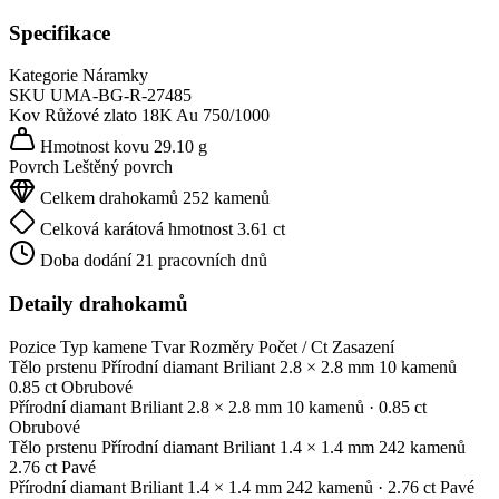
Specifikace
Kategorie
Náramky
SKU
UMA-BG-R-27485
Kov
Růžové zlato 18K
Au 750/1000
Hmotnost kovu
29.10 g
Povrch
Leštěný povrch
Celkem drahokamů
252 kamenů
Celková karátová hmotnost
3.61 ct
Doba dodání
21 pracovních dnů
Detaily drahokamů
Pozice
Typ kamene
Tvar
Rozměry
Počet / Ct
Zasazení
Tělo prstenu
Přírodní diamant
Briliant
2.8 × 2.8 mm
10 kamenů
0.85 ct
Obrubové
Přírodní diamant
Briliant
2.8 × 2.8 mm
10 kamenů
· 0.85 ct
Obrubové
Tělo prstenu
Přírodní diamant
Briliant
1.4 × 1.4 mm
242 kamenů
2.76 ct
Pavé
Přírodní diamant
Briliant
1.4 × 1.4 mm
242 kamenů
· 2.76 ct
Pavé