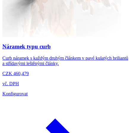
Náramek typu curb
Curb náramek s každým druhým článkem v pavé kulatých briliantů
a střídavými leštěnými články.
CZK 460,479
vč. DPH
Konfigurovat