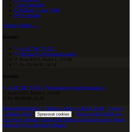
Tvary diamantů
Certifikáty GIA & HRD
Péče o šperky
Všechny články →
Kontakt
+420 734 770 000
objednavky@aretediamond.cz
Kozí 916/5, Praha 1, 110 00
Po–Pá 09:00–16:30
Kontakt
+420 734 770 000
objednavky@aretediamond.cz
Kozí 916/5, Praha 1, 110 00
Po–Pá 09:00–16:30
Obchodní podmínky
|
Zásady ochrany osobních údajů
|
Cookies
a ochrana údajů
|
|
Provozovatel stránek má
Spravovat cookies
uzavřenou dohodu s puncovním úřadem o umožnění anonymních
internetových kontrolních nákupů.