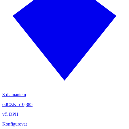
S diamantem
od
CZK 510,385
vč. DPH
Konfigurovat