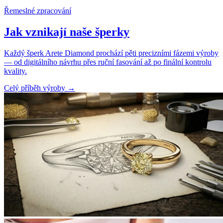
Řemeslné zpracování
Jak vznikají naše šperky
Každý šperk Arete Diamond prochází pěti precizními fázemi výroby
— od digitálního návrhu přes ruční fasování až po finální kontrolu
kvality.
Celý příběh výroby
→