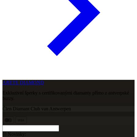
ARETE DIAMOND
Exkluzivní šperky s certifikovanými diamanty přímo z antverpské
burzy.
Člen Diamant Club van Antwerpen
VISA
Novinky: