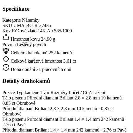
Specifikace
Kategorie
Náramky
SKU
UMA-BG-R-27485
Kov
Růžové zlato 14K
Au 585/1000
Hmotnost kovu
24.90 g
Povrch
Leštěný povrch
Celkem drahokamů
252 kamenů
Celková karátová hmotnost
3.61 ct
Doba dodání
21 pracovních dnů
Detaily drahokamů
Pozice
Typ kamene
Tvar
Rozměry
Počet / Ct
Zasazení
Tělo prstenu
Přírodní diamant
Briliant
2.8 × 2.8 mm
10 kamenů
0.85 ct
Obrubové
Přírodní diamant
Briliant
2.8 × 2.8 mm
10 kamenů
· 0.85 ct
Obrubové
Tělo prstenu
Přírodní diamant
Briliant
1.4 × 1.4 mm
242 kamenů
2.76 ct
Pavé
Přírodní diamant
Briliant
1.4 × 1.4 mm
242 kamenů
· 2.76 ct
Pavé