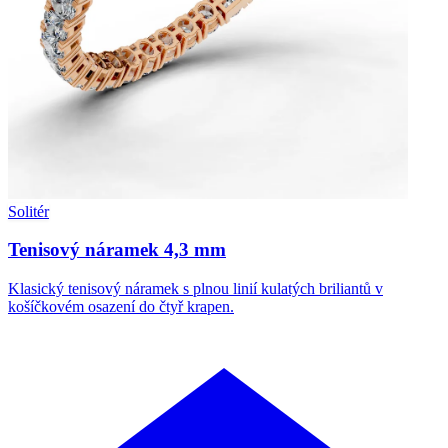
Solitér
Tenisový náramek 4,3 mm
Klasický tenisový náramek s plnou linií kulatých briliantů v
košíčkovém osazení do čtyř krapen.