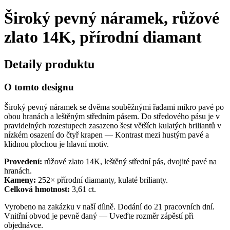
Široký pevný náramek, růžové
zlato 14K, přírodní diamant
Detaily produktu
O tomto designu
Široký pevný náramek se dvěma souběžnými řadami mikro pavé po
obou hranách a leštěným středním pásem. Do středového pásu je v
pravidelných rozestupech zasazeno šest větších kulatých briliantů v
nízkém osazení do čtyř krapen — Kontrast mezi hustým pavé a
klidnou plochou je hlavní motiv.
Provedení:
růžové zlato 14K, leštěný střední pás, dvojité pavé na
hranách.
Kameny:
252× přírodní diamanty, kulaté brilianty.
Celková hmotnost:
3,61 ct.
Vyrobeno na zakázku v naší dílně. Dodání do 21 pracovních dní.
Vnitřní obvod je pevně daný — Uveďte rozměr zápěstí při
objednávce.