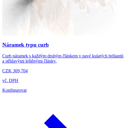
Náramek typu curb
Curb náramek s každým druhým článkem v pavé kulatých briliantů
a střídavými leštěnými články.
CZK 369,704
vč. DPH
Konfigurovat