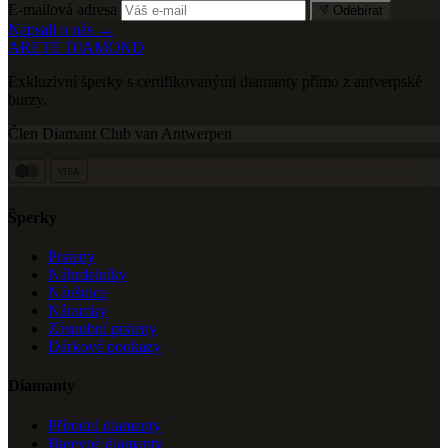
E-mailová adresa
Odebírat
Napsali o nás →
ARETE DIAMOND
Exkluzivní šperky s certifikovanými diamanty přímo z antverpské
burzy.
Člen Diamant Club van Antwerpen
VISA
Šperky
Prsteny
Náhrdelníky
Náušnice
Náramky
Zásnubní prsteny
Dárkové poukazy
Diamanty
Přírodní diamanty
Barevné diamanty