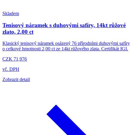
Skladem
Tenisový náramek s duhovými safíry, 14kt růžové
zlato, 2,00 ct
Klasický tenisový náramek osázený 76 přírodními duhovými safíry
o celkové hmotnosti 2,00 ct ze 14kt růžového zlata. Certifikát IGI.
CZK 71,976
vč. DPH
Zobrazit detail