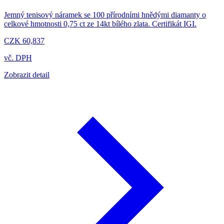
Jemný tenisový náramek se 100 přírodními hnědými diamanty o
celkové hmotnosti 0,75 ct ze 14kt bílého zlata. Certifikát IGI.
CZK 60,837
vč. DPH
Zobrazit detail