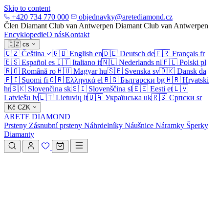
Skip to content
+420 734 770 000
objednavky@aretediamond.cz
Člen Diamant Club van Antwerpen
Diamant Club van Antwerpen
Encyklopedie
O nás
Kontakt
🇨🇿
cs
🇨🇿
Čeština
🇬🇧
English
en
🇩🇪
Deutsch
de
🇫🇷
Français
fr
🇪🇸
Español
es
🇮🇹
Italiano
it
🇳🇱
Nederlands
nl
🇵🇱
Polski
pl
🇷🇴
Română
ro
🇭🇺
Magyar
hu
🇸🇪
Svenska
sv
🇩🇰
Dansk
da
🇫🇮
Suomi
fi
🇬🇷
Ελληνικά
el
🇧🇬
Български
bg
🇭🇷
Hrvatski
hr
🇸🇰
Slovenčina
sk
🇸🇮
Slovenščina
sl
🇪🇪
Eesti
et
🇱🇻
Latviešu
lv
🇱🇹
Lietuvių
lt
🇺🇦
Українська
uk
🇷🇸
Српски
sr
Kč
CZK
ARETE DIAMOND
Prsteny
Zásnubní prsteny
Náhrdelníky
Náušnice
Náramky
Šperky
Diamanty