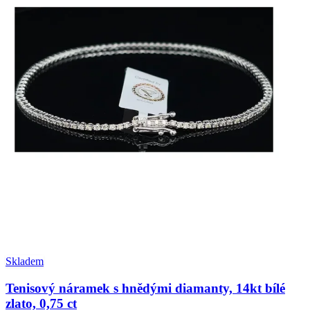
Skladem
Tenisový náramek s hnědými diamanty, 14kt bílé
zlato, 0,75 ct