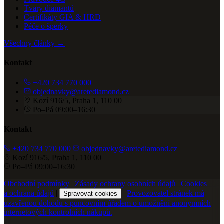
Tvary diamantů
Certifikáty GIA & HRD
Péče o šperky
Všechny články →
Kontakt
+420 734 770 000
objednavky@aretediamond.cz
Kozí 916/5, Praha 1, 110 00
Po–Pá 09:00–16:30
Kontakt
+420 734 770 000
objednavky@aretediamond.cz
Kozí 916/5, Praha 1, 110 00
Po–Pá 09:00–16:30
Obchodní podmínky
|
Zásady ochrany osobních údajů
|
Cookies
a ochrana údajů
|
|
Provozovatel stránek má
Spravovat cookies
uzavřenou dohodu s puncovním úřadem o umožnění anonymních
internetových kontrolních nákupů.