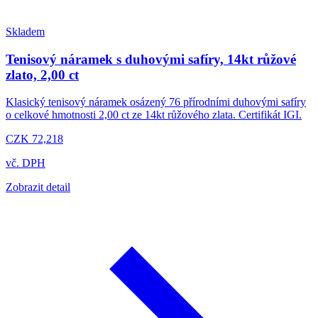
Skladem
Tenisový náramek s duhovými safíry, 14kt růžové
zlato, 2,00 ct
Klasický tenisový náramek osázený 76 přírodními duhovými safíry
o celkové hmotnosti 2,00 ct ze 14kt růžového zlata. Certifikát IGI.
CZK 72,218
vč. DPH
Zobrazit detail