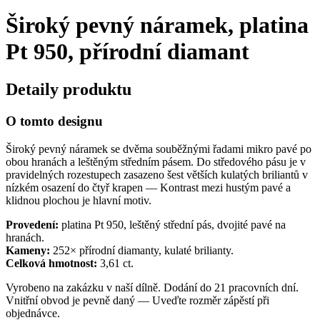
Široký pevný náramek, platina
Pt 950, přírodní diamant
Detaily produktu
O tomto designu
Široký pevný náramek se dvěma souběžnými řadami mikro pavé po
obou hranách a leštěným středním pásem. Do středového pásu je v
pravidelných rozestupech zasazeno šest větších kulatých briliantů v
nízkém osazení do čtyř krapen — Kontrast mezi hustým pavé a
klidnou plochou je hlavní motiv.
Provedení:
platina Pt 950, leštěný střední pás, dvojité pavé na
hranách.
Kameny:
252× přírodní diamanty, kulaté brilianty.
Celková hmotnost:
3,61 ct.
Vyrobeno na zakázku v naší dílně. Dodání do 21 pracovních dní.
Vnitřní obvod je pevně daný — Uveďte rozměr zápěstí při
objednávce.