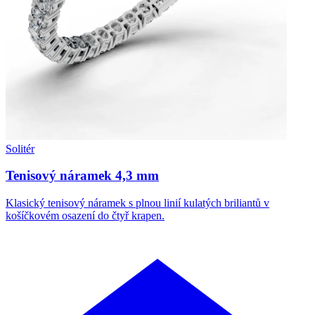
Solitér
Tenisový náramek 4,3 mm
Klasický tenisový náramek s plnou linií kulatých briliantů v
košíčkovém osazení do čtyř krapen.