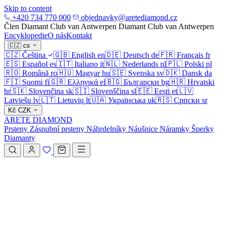
Skip to content
+420 734 770 000
objednavky@aretediamond.cz
Člen Diamant Club van Antwerpen
Diamant Club van Antwerpen
Encyklopedie
O nás
Kontakt
🇨🇿
cs
🇨🇿
Čeština
🇬🇧
English
en
🇩🇪
Deutsch
de
🇫🇷
Français
fr
🇪🇸
Español
es
🇮🇹
Italiano
it
🇳🇱
Nederlands
nl
🇵🇱
Polski
pl
🇷🇴
Română
ro
🇭🇺
Magyar
hu
🇸🇪
Svenska
sv
🇩🇰
Dansk
da
🇫🇮
Suomi
fi
🇬🇷
Ελληνικά
el
🇧🇬
Български
bg
🇭🇷
Hrvatski
hr
🇸🇰
Slovenčina
sk
🇸🇮
Slovenščina
sl
🇪🇪
Eesti
et
🇱🇻
Latviešu
lv
🇱🇹
Lietuvių
lt
🇺🇦
Українська
uk
🇷🇸
Српски
sr
Kč
CZK
ARETE DIAMOND
Prsteny
Zásnubní prsteny
Náhrdelníky
Náušnice
Náramky
Šperky
Diamanty