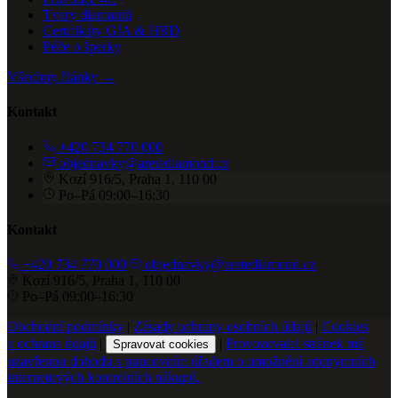
Tvary diamantů
Certifikáty GIA & HRD
Péče o šperky
Všechny články →
Kontakt
+420 734 770 000
objednavky@aretediamond.cz
Kozí 916/5, Praha 1, 110 00
Po–Pá 09:00–16:30
Kontakt
+420 734 770 000
objednavky@aretediamond.cz
Kozí 916/5, Praha 1, 110 00
Po–Pá 09:00–16:30
Obchodní podmínky
|
Zásady ochrany osobních údajů
|
Cookies
a ochrana údajů
|
|
Provozovatel stránek má
Spravovat cookies
uzavřenou dohodu s puncovním úřadem o umožnění anonymních
internetových kontrolních nákupů.