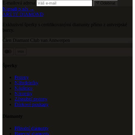
E-mailová adresa
Odebírat
Napsali o nás →
ARETE DIAMOND
Exkluzivní šperky s certifikovanými diamanty přímo z antverpské
burzy.
Člen Diamant Club van Antwerpen
VISA
Šperky
Prsteny
Náhrdelníky
Náušnice
Náramky
Zásnubní prsteny
Dárkové poukazy
Diamanty
Přírodní diamanty
Barevné diamanty