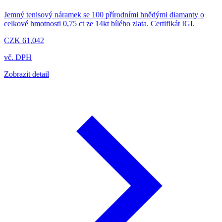
Jemný tenisový náramek se 100 přírodními hnědými diamanty o
celkové hmotnosti 0,75 ct ze 14kt bílého zlata. Certifikát IGI.
CZK 61,042
vč. DPH
Zobrazit detail