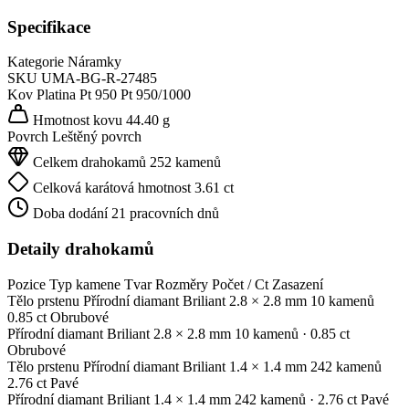
Specifikace
Kategorie
Náramky
SKU
UMA-BG-R-27485
Kov
Platina Pt 950
Pt 950/1000
Hmotnost kovu
44.40 g
Povrch
Leštěný povrch
Celkem drahokamů
252 kamenů
Celková karátová hmotnost
3.61 ct
Doba dodání
21 pracovních dnů
Detaily drahokamů
Pozice
Typ kamene
Tvar
Rozměry
Počet / Ct
Zasazení
Tělo prstenu
Přírodní diamant
Briliant
2.8 × 2.8 mm
10 kamenů
0.85 ct
Obrubové
Přírodní diamant
Briliant
2.8 × 2.8 mm
10 kamenů
· 0.85 ct
Obrubové
Tělo prstenu
Přírodní diamant
Briliant
1.4 × 1.4 mm
242 kamenů
2.76 ct
Pavé
Přírodní diamant
Briliant
1.4 × 1.4 mm
242 kamenů
· 2.76 ct
Pavé