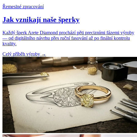
Řemeslné zpracování
Jak vznikají naše šperky
Každý šperk Arete Diamond prochází pěti precizními fázemi výroby
— od digitálního návrhu přes ruční fasování až po finální kontrolu
kvality.
Celý příběh výroby
→