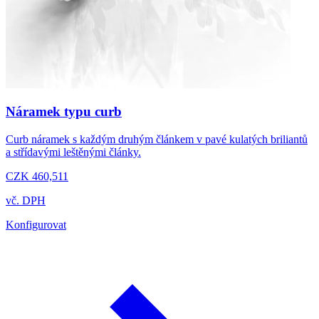
Náramek typu curb
Curb náramek s každým druhým článkem v pavé kulatých briliantů
a střídavými leštěnými články.
CZK 460,511
vč. DPH
Konfigurovat