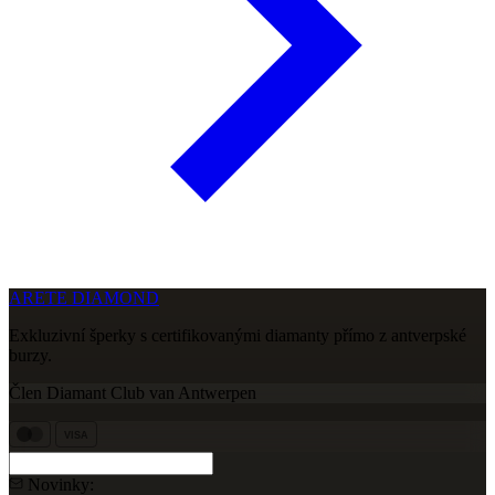
ARETE DIAMOND
Exkluzivní šperky s certifikovanými diamanty přímo z antverpské
burzy.
Člen Diamant Club van Antwerpen
VISA
Novinky: