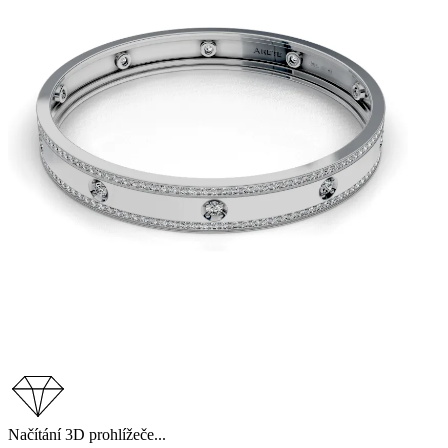
Načítání 3D prohlížeče...