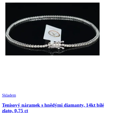
Skladem
Tenisový náramek s hnědými diamanty, 14kt bílé
zlato, 0,75 ct