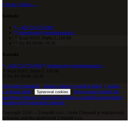
Všechny články →
Kontakt
+420 734 770 000
objednavky@aretediamond.cz
Kozí 916/5, Praha 1, 110 00
Po–Pá 09:00–16:30
Kontakt
+420 734 770 000
objednavky@aretediamond.cz
Kozí 916/5, Praha 1, 110 00
Po–Pá 09:00–16:30
Obchodní podmínky
|
Zásady ochrany osobních údajů
|
Cookies
a ochrana údajů
|
|
Provozovatel stránek má
Spravovat cookies
uzavřenou dohodu s puncovním úřadem o umožnění anonymních
internetových kontrolních nákupů.
Copyright 2026 — Umarutti s.r.o. / Arete Diamond je registrovaná
ochranná známka společnosti Umarutti s.r.o.