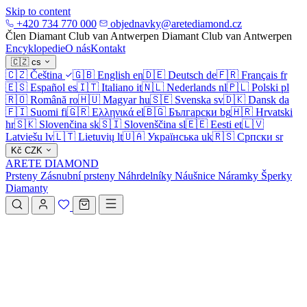
Skip to content
+420 734 770 000
objednavky@aretediamond.cz
Člen Diamant Club van Antwerpen
Diamant Club van Antwerpen
Encyklopedie
O nás
Kontakt
🇨🇿
cs
🇨🇿
Čeština
🇬🇧
English
en
🇩🇪
Deutsch
de
🇫🇷
Français
fr
🇪🇸
Español
es
🇮🇹
Italiano
it
🇳🇱
Nederlands
nl
🇵🇱
Polski
pl
🇷🇴
Română
ro
🇭🇺
Magyar
hu
🇸🇪
Svenska
sv
🇩🇰
Dansk
da
🇫🇮
Suomi
fi
🇬🇷
Ελληνικά
el
🇧🇬
Български
bg
🇭🇷
Hrvatski
hr
🇸🇰
Slovenčina
sk
🇸🇮
Slovenščina
sl
🇪🇪
Eesti
et
🇱🇻
Latviešu
lv
🇱🇹
Lietuvių
lt
🇺🇦
Українська
uk
🇷🇸
Српски
sr
Kč
CZK
ARETE DIAMOND
Prsteny
Zásnubní prsteny
Náhrdelníky
Náušnice
Náramky
Šperky
Diamanty