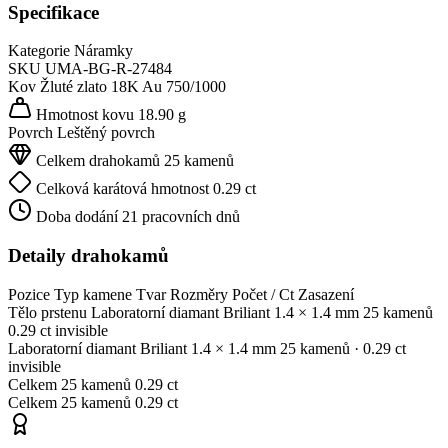
Specifikace
Kategorie
Náramky
SKU
UMA-BG-R-27484
Kov
Žluté zlato 18K
Au 750/1000
Hmotnost kovu
18.90 g
Povrch
Leštěný povrch
Celkem drahokamů
25 kamenů
Celková karátová hmotnost
0.29 ct
Doba dodání
21 pracovních dnů
Detaily drahokamů
Pozice
Typ kamene
Tvar
Rozměry
Počet / Ct
Zasazení
Tělo prstenu
Laboratorní diamant
Briliant
1.4 × 1.4 mm
25 kamenů
0.29 ct
invisible
Laboratorní diamant
Briliant
1.4 × 1.4 mm
25 kamenů
· 0.29 ct
invisible
Celkem
25 kamenů
0.29 ct
Celkem
25 kamenů
0.29 ct