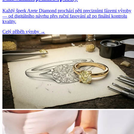
Každý šperk Arete Diamond prochází pěti precizními fázemi výroby
— od digitálního návrhu přes ruční fasování až po finální kontrolu
kvality.
Celý příběh výroby
→