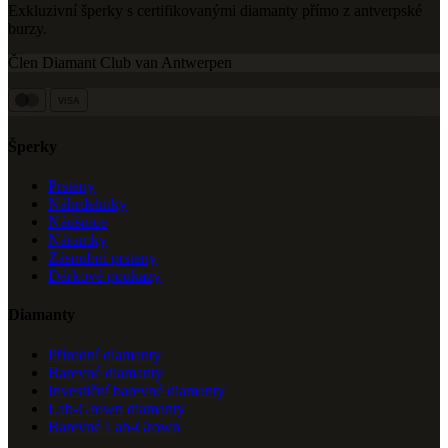
Exkluzivní šperky s certifikovanými diamanty přímo z antverpské
burzy.
Člen Diamant Club van Antwerpen
VISA
Šperky
Prsteny
Náhrdelníky
Náušnice
Náramky
Zásnubní prsteny
Dárkové poukazy
Diamanty
Přírodní diamanty
Barevné diamanty
Investiční barevné diamanty
Lab-Grown diamanty
Barevné Lab-Grown