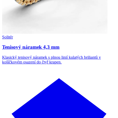
Solitér
Tenisový náramek 4,3 mm
Klasický tenisový náramek s plnou linií kulatých briliantů v
košíčkovém osazení do čtyř krapen.