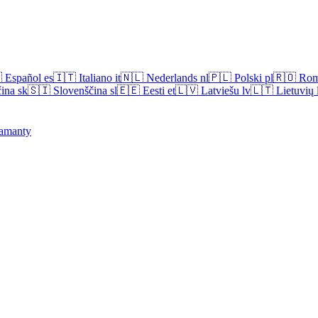

Español
es
🇮🇹
Italiano
it
🇳🇱
Nederlands
nl
🇵🇱
Polski
pl
🇷🇴
Rom
ina
sk
🇸🇮
Slovenščina
sl
🇪🇪
Eesti
et
🇱🇻
Latviešu
lv
🇱🇹
Lietuvių
amanty