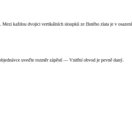
zi každou dvojici vertikálních sloupků ze žlutého zlata je v osazení
 objednávce uveďte rozměr zápěstí — Vnitřní obvod je pevně daný.