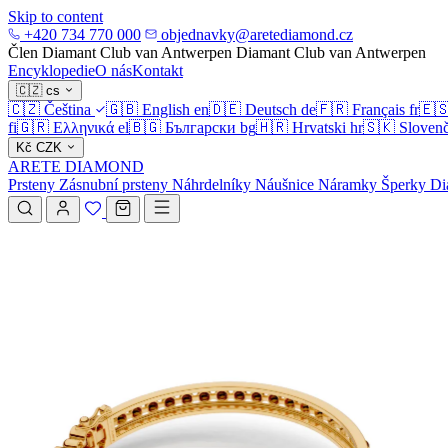
Skip to content
+420 734 770 000
objednavky@aretediamond.cz
Člen Diamant Club van Antwerpen
Diamant Club van Antwerpen
Encyklopedie
O nás
Kontakt
🇨🇿
cs
🇨🇿
Čeština
🇬🇧
English
en
🇩🇪
Deutsch
de
🇫🇷
Français
fr
🇪
fi
🇬🇷
Ελληνικά
el
🇧🇬
Български
bg
🇭🇷
Hrvatski
hr
🇸🇰
Slovenč
Kč
CZK
ARETE DIAMOND
Prsteny
Zásnubní prsteny
Náhrdelníky
Náušnice
Náramky
Šperky
Di