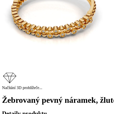
Načítání 3D prohlížeče...
Žebrovaný pevný náramek, žluté
Detaily produktu