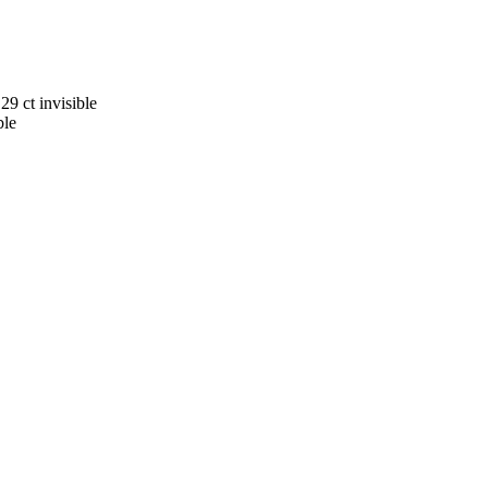
.29 ct
invisible
ble