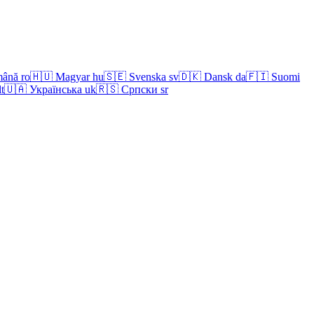
ână
ro
🇭🇺
Magyar
hu
🇸🇪
Svenska
sv
🇩🇰
Dansk
da
🇫🇮
Suomi
lt
🇺🇦
Українська
uk
🇷🇸
Српски
sr