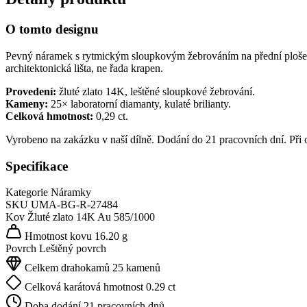
O tomto designu
Pevný náramek s rytmickým sloupkovým žebrováním na přední ploše. Me
architektonická lišta, ne řada krapen.
Provedení:
žluté zlato 14K, leštěné sloupkové žebrování.
Kameny:
25× laboratorní diamanty, kulaté brilianty.
Celková hmotnost:
0,29 ct.
Vyrobeno na zakázku v naší dílně. Dodání do 21 pracovních dní. Při
Specifikace
Kategorie
Náramky
SKU
UMA-BG-R-27484
Kov
Žluté zlato 14K
Au 585/1000
Hmotnost kovu
16.20 g
Povrch
Leštěný povrch
Celkem drahokamů
25 kamenů
Celková karátová hmotnost
0.29 ct
Doba dodání
21 pracovních dnů