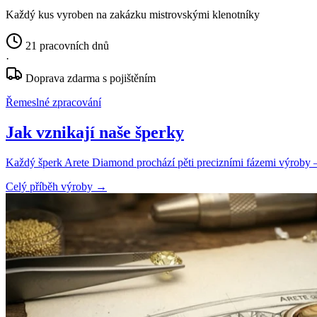
Každý kus vyroben na zakázku mistrovskými klenotníky
21 pracovních dnů
·
Doprava zdarma s pojištěním
Řemeslné zpracování
Jak vznikají naše šperky
Každý šperk Arete Diamond prochází pěti precizními fázemi výroby — o
Celý příběh výroby
→