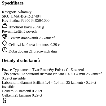
Specifikace
Kategorie
Náramky
SKU
UMA-BG-R-27484
Kov
Platina Pt 950
Pt 950/1000
Hmotnost kovu
28.90 g
Povrch
Leštěný povrch
Celkem drahokamů
25 kamenů
Celková karátová hmotnost
0.29 ct
Doba dodání
21 pracovních dnů
Detaily drahokamů
Pozice
Typ kamene
Tvar
Rozměry
Počet / Ct
Zasazení
Tělo prstenu
Laboratorní diamant
Briliant
1.4 × 1.4 mm
25 kamenů
0.29 ct
invisible
Laboratorní diamant
Briliant
1.4 × 1.4 mm
25 kamenů
· 0.29 ct
invisible
Celkem
25 kamenů
0.29 ct
Celkem
25 kamenů
0.29 ct