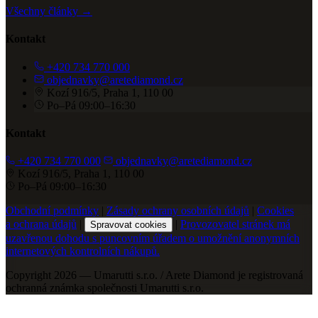
Všechny články →
Kontakt
+420 734 770 000
objednavky@aretediamond.cz
Kozí 916/5, Praha 1, 110 00
Po–Pá 09:00–16:30
Kontakt
+420 734 770 000
objednavky@aretediamond.cz
Kozí 916/5, Praha 1, 110 00
Po–Pá 09:00–16:30
Obchodní podmínky
|
Zásady ochrany osobních údajů
|
Cookies
a ochrana údajů
|
|
Provozovatel stránek má
Spravovat cookies
uzavřenou dohodu s puncovním úřadem o umožnění anonymních
internetových kontrolních nákupů.
Copyright 2026 — Umarutti s.r.o. / Arete Diamond je registrovaná
ochranná známka společnosti Umarutti s.r.o.