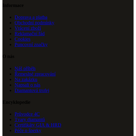
Informace
Doprava a platba
Obchodní podmínky
Vrácení zboží
Reklamační řád
Cookies
Puncovní značky
O nás
Náš příběh
Řemeslné zpracování
Na zakázku
Napsali o nás
Diamantová trofej
Encyklopedie
Průvodce 4C
Tvary diamantů
Certifikáty GIA & HRD
Péče o šperky