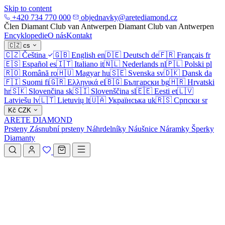
Skip to content
+420 734 770 000
objednavky@aretediamond.cz
Člen Diamant Club van Antwerpen
Diamant Club van Antwerpen
Encyklopedie
O nás
Kontakt
🇨🇿
cs
🇨🇿
Čeština
🇬🇧
English
en
🇩🇪
Deutsch
de
🇫🇷
Français
fr
🇪🇸
Español
es
🇮🇹
Italiano
it
🇳🇱
Nederlands
nl
🇵🇱
Polski
pl
🇷🇴
Română
ro
🇭🇺
Magyar
hu
🇸🇪
Svenska
sv
🇩🇰
Dansk
da
🇫🇮
Suomi
fi
🇬🇷
Ελληνικά
el
🇧🇬
Български
bg
🇭🇷
Hrvatski
hr
🇸🇰
Slovenčina
sk
🇸🇮
Slovenščina
sl
🇪🇪
Eesti
et
🇱🇻
Latviešu
lv
🇱🇹
Lietuvių
lt
🇺🇦
Українська
uk
🇷🇸
Српски
sr
Kč
CZK
ARETE DIAMOND
Prsteny
Zásnubní prsteny
Náhrdelníky
Náušnice
Náramky
Šperky
Diamanty