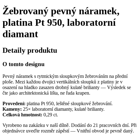
Žebrovaný pevný náramek,
platina Pt 950, laboratorní
diamant
Detaily produktu
O tomto designu
Pevný náramek s rytmickým sloupkovým žebrováním na přední
ploše. Mezi každou dvojici vertikálních sloupků z platiny je v
osazení na hladko zasazen drobný kulaté brilianty — Výsledek se
čte jako architektonická lišta, ne řada krapen.
Provedení:
platina Pt 950, leštěné sloupkové žebrování.
Kameny:
25× laboratorní diamanty, kulaté brilianty.
Celková hmotnost:
0,29 ct.
Vyrobeno na zakázku v naší dílně. Dodání do 21 pracovních dní. Při
objednávce uveďte rozměr zápěstí — Vnitřní obvod je pevně daný.