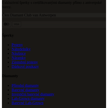
Exkluzivní šperky s certifikovanými diamanty přímo z antverpské
burzy.
Člen Diamant Club van Antwerpen
VISA
Šperky
Prsteny
Náhrdelníky
Náušnice
Náramky
Zásnubní prsteny
Dárkové poukazy
Diamanty
Přírodní diamanty
Barevné diamanty
Investiční barevné diamanty
Lab-Grown diamanty
Barevné Lab-Grown