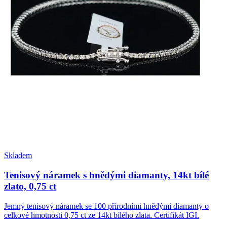
Skladem
Tenisový náramek s hnědými diamanty, 14kt bílé
zlato, 0,75 ct
Jemný tenisový náramek se 100 přírodními hnědými diamanty o
celkové hmotnosti 0,75 ct ze 14kt bílého zlata. Certifikát IGI.