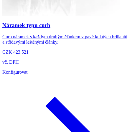
Náramek typu curb
Curb náramek s každým druhým článkem v pavé kulatých briliantů
a střídavými leštěnými články.
CZK 423,521
vč. DPH
Konfigurovat