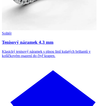
Solitér
Tenisový náramek 4,3 mm
Klasický tenisový náramek s plnou linií kulatých briliantů v
košíčkovém osazení do čtyř krapen.