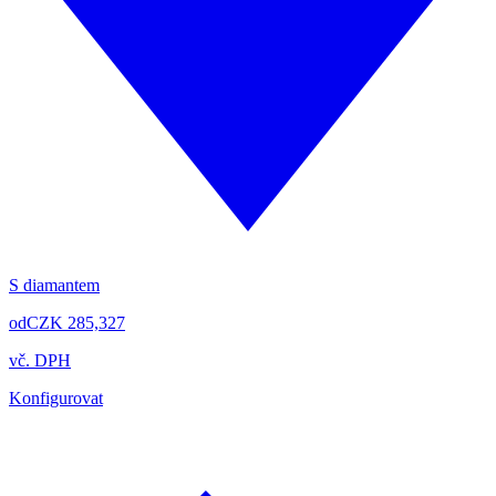
S diamantem
od
CZK 285,327
vč. DPH
Konfigurovat