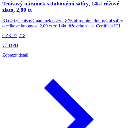
Tenisový náramek s duhovými safíry, 14kt růžové
zlato, 2,00 ct
Klasický tenisový náramek osázený 76 přírodními duhovými safíry
o celkové hmotnosti 2,00 ct ze 14kt růžového zlata. Certifikát IGI.
CZK 72,218
vč. DPH
Zobrazit detail