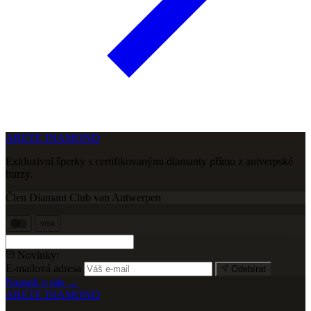
ARETE DIAMOND
Exkluzivní šperky s certifikovanými diamanty přímo z antverpské
burzy.
Člen Diamant Club van Antwerpen
VISA
Novinky:
E-mailová adresa
Odebírat
Napsali o nás →
ARETE DIAMOND