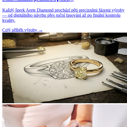
Každý šperk Arete Diamond prochází pěti precizními fázemi výroby
— od digitálního návrhu přes ruční fasování až po finální kontrolu
kvality.
Celý příběh výroby
→