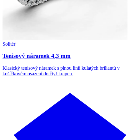
Solitér
Tenisový náramek 4,3 mm
Klasický tenisový náramek s plnou linií kulatých briliantů v
košíčkovém osazení do čtyř krapen.