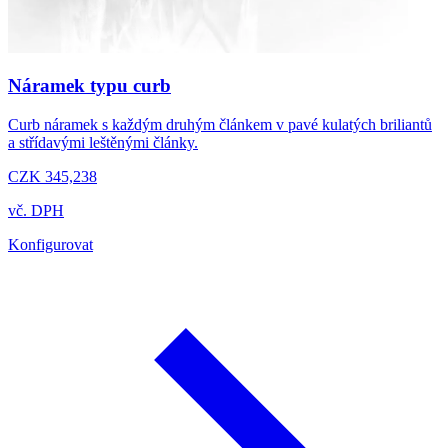
Náramek typu curb
Curb náramek s každým druhým článkem v pavé kulatých briliantů
a střídavými leštěnými články.
CZK 345,238
vč. DPH
Konfigurovat