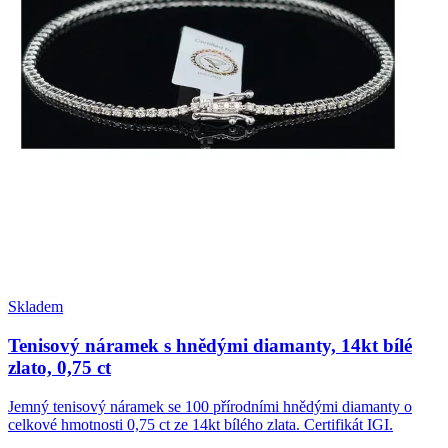
Skladem
Tenisový náramek s hnědými diamanty, 14kt bílé
zlato, 0,75 ct
Jemný tenisový náramek se 100 přírodními hnědými diamanty o
celkové hmotnosti 0,75 ct ze 14kt bílého zlata. Certifikát IGI.