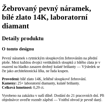
Žebrovaný pevný náramek,
bílé zlato 14K, laboratorní
diamant
Detaily produktu
O tomto designu
Pevný náramek s rytmickým sloupkovým žebrováním na přední
ploše. Mezi každou dvojici vertikálních sloupků z bílého zlata je v
osazení na hladko zasazen drobný kulaté brilianty — Výsledek se
čte jako architektonická lišta, ne řada krapen.
Provedení:
bílé zlato 14K, leštěné sloupkové žebrování.
Kameny:
25× laboratorní diamanty, kulaté brilianty.
Celková hmotnost:
0,29 ct.
Vyrobeno na zakázku v naší dílně. Dodání do 21 pracovních dní. Při
objednávce uveďte rozměr zápěstí — Vnitřní obvod je pevně daný.