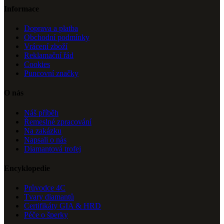
Informace
Doprava a platba
Obchodní podmínky
Vrácení zboží
Reklamační řád
Cookies
Puncovní značky
O nás
Náš příběh
Řemeslné zpracování
Na zakázku
Napsali o nás
Diamantová trofej
Encyklopedie
Průvodce 4C
Tvary diamantů
Certifikáty GIA & HRD
Péče o šperky