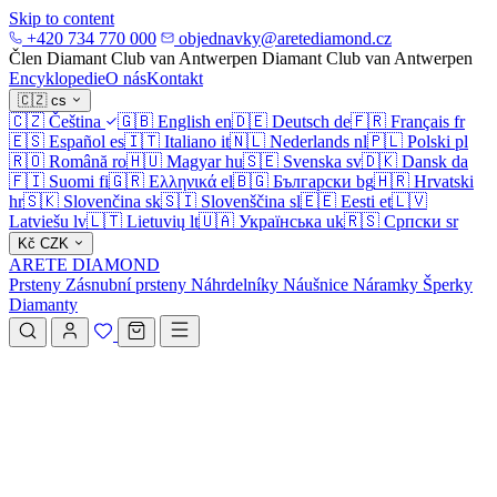
Skip to content
+420 734 770 000
objednavky@aretediamond.cz
Člen Diamant Club van Antwerpen
Diamant Club van Antwerpen
Encyklopedie
O nás
Kontakt
🇨🇿
cs
🇨🇿
Čeština
🇬🇧
English
en
🇩🇪
Deutsch
de
🇫🇷
Français
fr
🇪🇸
Español
es
🇮🇹
Italiano
it
🇳🇱
Nederlands
nl
🇵🇱
Polski
pl
🇷🇴
Română
ro
🇭🇺
Magyar
hu
🇸🇪
Svenska
sv
🇩🇰
Dansk
da
🇫🇮
Suomi
fi
🇬🇷
Ελληνικά
el
🇧🇬
Български
bg
🇭🇷
Hrvatski
hr
🇸🇰
Slovenčina
sk
🇸🇮
Slovenščina
sl
🇪🇪
Eesti
et
🇱🇻
Latviešu
lv
🇱🇹
Lietuvių
lt
🇺🇦
Українська
uk
🇷🇸
Српски
sr
Kč
CZK
ARETE DIAMOND
Prsteny
Zásnubní prsteny
Náhrdelníky
Náušnice
Náramky
Šperky
Diamanty