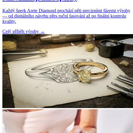
Každý šperk Arete Diamond prochází pěti precizními fázemi výroby
— od digitálního návrhu přes ruční fasování až po finální kontrolu
kvality.
Celý příběh výroby
→