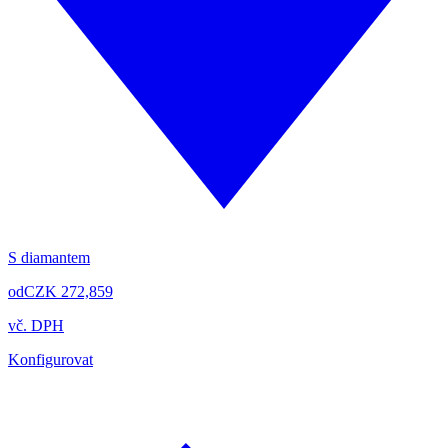
S diamantem
od
CZK 272,859
vč. DPH
Konfigurovat