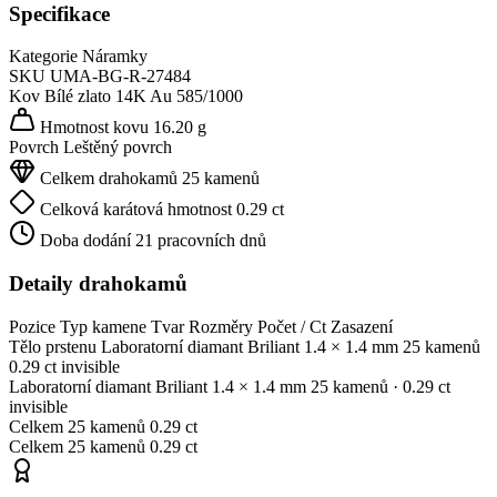
Specifikace
Kategorie
Náramky
SKU
UMA-BG-R-27484
Kov
Bílé zlato 14K
Au 585/1000
Hmotnost kovu
16.20 g
Povrch
Leštěný povrch
Celkem drahokamů
25 kamenů
Celková karátová hmotnost
0.29 ct
Doba dodání
21 pracovních dnů
Detaily drahokamů
Pozice
Typ kamene
Tvar
Rozměry
Počet / Ct
Zasazení
Tělo prstenu
Laboratorní diamant
Briliant
1.4 × 1.4 mm
25 kamenů
0.29 ct
invisible
Laboratorní diamant
Briliant
1.4 × 1.4 mm
25 kamenů
· 0.29 ct
invisible
Celkem
25 kamenů
0.29 ct
Celkem
25 kamenů
0.29 ct