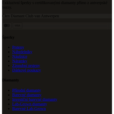
Exkluzivní šperky s certifikovanými diamanty přímo z antverpské
burzy.
Člen Diamant Club van Antwerpen
VISA
Šperky
Prsteny
Náhrdelníky
Náušnice
Náramky
Zásnubní prsteny
Dárkové poukazy
Diamanty
Přírodní diamanty
Barevné diamanty
Investiční barevné diamanty
Lab-Grown diamanty
Barevné Lab-Grown