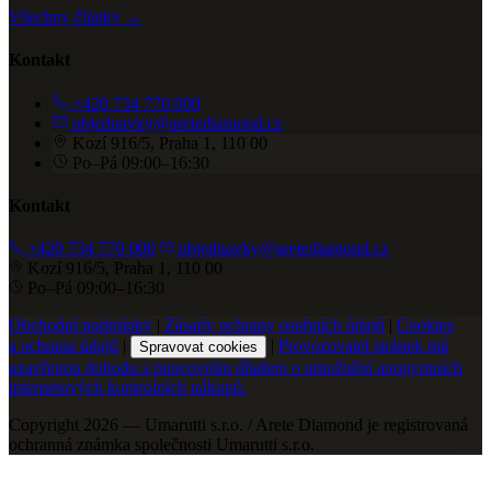
Všechny články →
Kontakt
+420 734 770 000
objednavky@aretediamond.cz
Kozí 916/5, Praha 1, 110 00
Po–Pá 09:00–16:30
Kontakt
+420 734 770 000
objednavky@aretediamond.cz
Kozí 916/5, Praha 1, 110 00
Po–Pá 09:00–16:30
Obchodní podmínky
|
Zásady ochrany osobních údajů
|
Cookies
a ochrana údajů
|
|
Provozovatel stránek má
Spravovat cookies
uzavřenou dohodu s puncovním úřadem o umožnění anonymních
internetových kontrolních nákupů.
Copyright 2026 — Umarutti s.r.o. / Arete Diamond je registrovaná
ochranná známka společnosti Umarutti s.r.o.