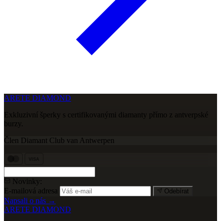
ARETE DIAMOND
Exkluzivní šperky s certifikovanými diamanty přímo z antverpské
burzy.
Člen Diamant Club van Antwerpen
VISA
Novinky:
E-mailová adresa
Odebírat
Napsali o nás →
ARETE DIAMOND