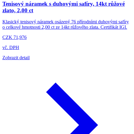
Tenisový náramek s duhovými safíry, 14kt růžové
zlato, 2,00 ct
Klasický tenisový náramek osázený 76 přírodními duhovými safíry
o celkové hmotnosti 2,00 ct ze 14kt růžového zlata. Certifikát IGI.
CZK 71,976
vč. DPH
Zobrazit detail