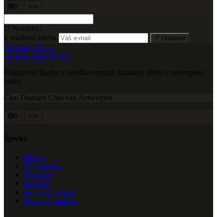
VISA
Novinky:
E-mailová adresa
Odebírat
Napsali o nás →
ARETE DIAMOND
Exkluzivní šperky s certifikovanými diamanty přímo z antverpské
burzy.
Člen Diamant Club van Antwerpen
VISA
Šperky
Prsteny
Náhrdelníky
Náušnice
Náramky
Zásnubní prsteny
Dárkové poukazy