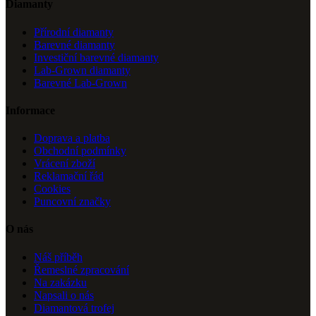
Diamanty
Přírodní diamanty
Barevné diamanty
Investiční barevné diamanty
Lab-Grown diamanty
Barevné Lab-Grown
Informace
Doprava a platba
Obchodní podmínky
Vrácení zboží
Reklamační řád
Cookies
Puncovní značky
O nás
Náš příběh
Řemeslné zpracování
Na zakázku
Napsali o nás
Diamantová trofej