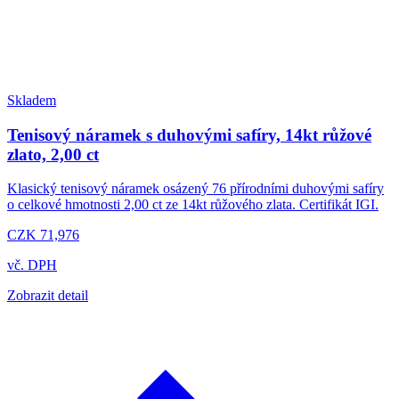
Skladem
Tenisový náramek s duhovými safíry, 14kt růžové
zlato, 2,00 ct
Klasický tenisový náramek osázený 76 přírodními duhovými safíry
o celkové hmotnosti 2,00 ct ze 14kt růžového zlata. Certifikát IGI.
CZK 71,976
vč. DPH
Zobrazit detail