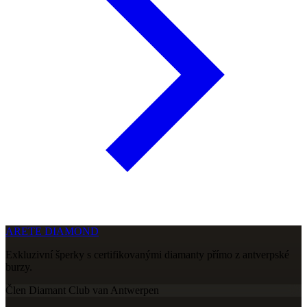
ARETE DIAMOND
Exkluzivní šperky s certifikovanými diamanty přímo z antverpské
burzy.
Člen Diamant Club van Antwerpen