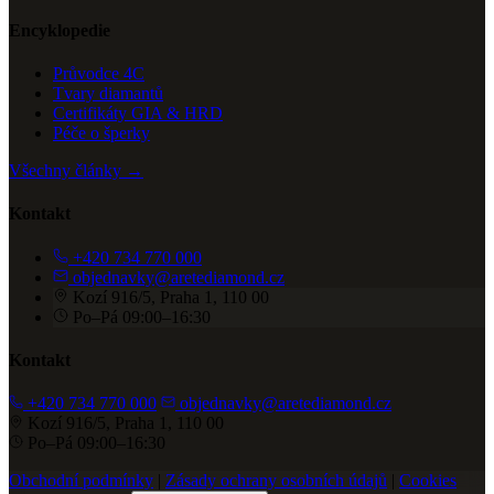
Encyklopedie
Průvodce 4C
Tvary diamantů
Certifikáty GIA & HRD
Péče o šperky
Všechny články →
Kontakt
+420 734 770 000
objednavky@aretediamond.cz
Kozí 916/5, Praha 1, 110 00
Po–Pá 09:00–16:30
Kontakt
+420 734 770 000
objednavky@aretediamond.cz
Kozí 916/5, Praha 1, 110 00
Po–Pá 09:00–16:30
Obchodní podmínky
|
Zásady ochrany osobních údajů
|
Cookies