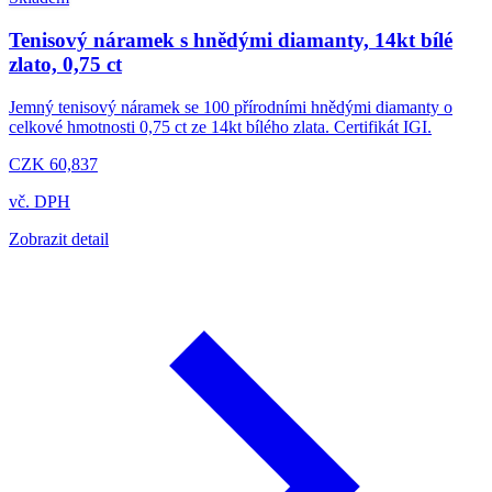
Tenisový náramek s hnědými diamanty, 14kt bílé
zlato, 0,75 ct
Jemný tenisový náramek se 100 přírodními hnědými diamanty o
celkové hmotnosti 0,75 ct ze 14kt bílého zlata. Certifikát IGI.
CZK 60,837
vč. DPH
Zobrazit detail