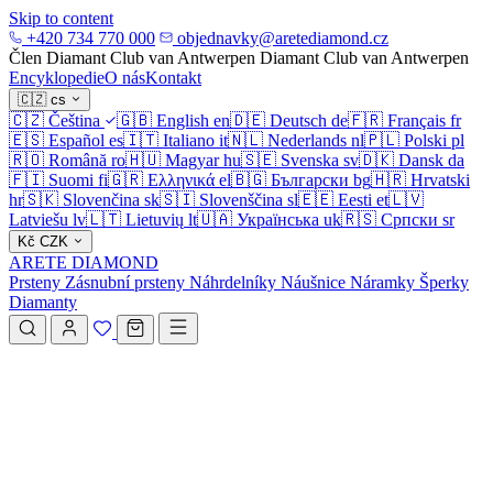
Skip to content
+420 734 770 000
objednavky@aretediamond.cz
Člen Diamant Club van Antwerpen
Diamant Club van Antwerpen
Encyklopedie
O nás
Kontakt
🇨🇿
cs
🇨🇿
Čeština
🇬🇧
English
en
🇩🇪
Deutsch
de
🇫🇷
Français
fr
🇪🇸
Español
es
🇮🇹
Italiano
it
🇳🇱
Nederlands
nl
🇵🇱
Polski
pl
🇷🇴
Română
ro
🇭🇺
Magyar
hu
🇸🇪
Svenska
sv
🇩🇰
Dansk
da
🇫🇮
Suomi
fi
🇬🇷
Ελληνικά
el
🇧🇬
Български
bg
🇭🇷
Hrvatski
hr
🇸🇰
Slovenčina
sk
🇸🇮
Slovenščina
sl
🇪🇪
Eesti
et
🇱🇻
Latviešu
lv
🇱🇹
Lietuvių
lt
🇺🇦
Українська
uk
🇷🇸
Српски
sr
Kč
CZK
ARETE DIAMOND
Prsteny
Zásnubní prsteny
Náhrdelníky
Náušnice
Náramky
Šperky
Diamanty