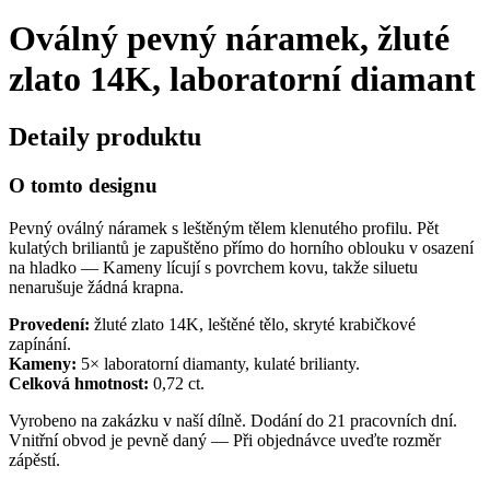
Oválný pevný náramek, žluté
zlato 14K, laboratorní diamant
Detaily produktu
O tomto designu
Pevný oválný náramek s leštěným tělem klenutého profilu. Pět
kulatých briliantů je zapuštěno přímo do horního oblouku v osazení
na hladko — Kameny lícují s povrchem kovu, takže siluetu
nenarušuje žádná krapna.
Provedení:
žluté zlato 14K, leštěné tělo, skryté krabičkové
zapínání.
Kameny:
5× laboratorní diamanty, kulaté brilianty.
Celková hmotnost:
0,72 ct.
Vyrobeno na zakázku v naší dílně. Dodání do 21 pracovních dní.
Vnitřní obvod je pevně daný — Při objednávce uveďte rozměr
zápěstí.