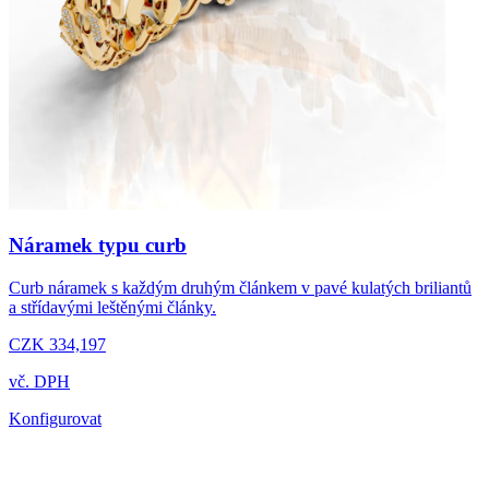
Náramek typu curb
Curb náramek s každým druhým článkem v pavé kulatých briliantů
a střídavými leštěnými články.
CZK 334,197
vč. DPH
Konfigurovat