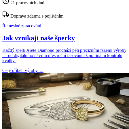
21 pracovních dnů
·
Doprava zdarma s pojištěním
Řemeslné zpracování
Jak vznikají naše šperky
Každý šperk Arete Diamond prochází pěti precizními fázemi výroby
— od digitálního návrhu přes ruční fasování až po finální kontrolu
kvality.
Celý příběh výroby
→