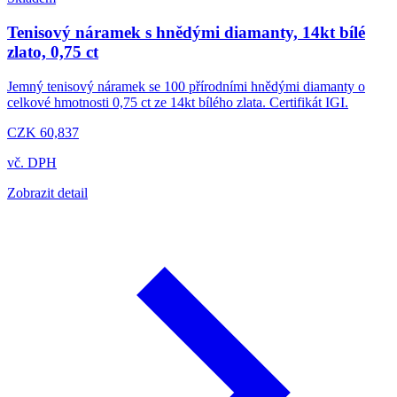
Tenisový náramek s hnědými diamanty, 14kt bílé
zlato, 0,75 ct
Jemný tenisový náramek se 100 přírodními hnědými diamanty o
celkové hmotnosti 0,75 ct ze 14kt bílého zlata. Certifikát IGI.
CZK 60,837
vč. DPH
Zobrazit detail