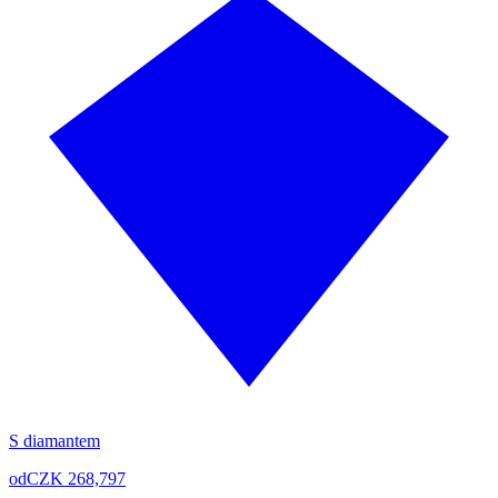
S diamantem
od
CZK 268,797