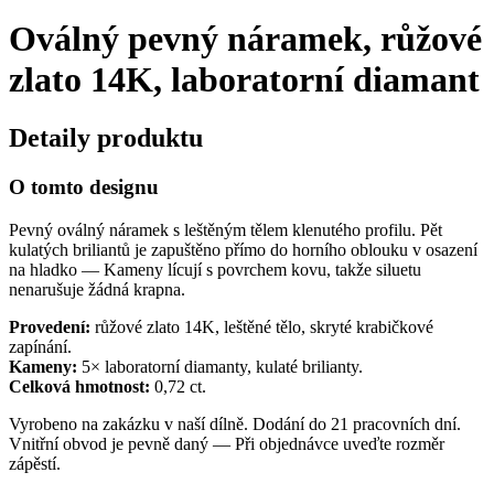
Oválný pevný náramek, růžové
zlato 14K, laboratorní diamant
Detaily produktu
O tomto designu
Pevný oválný náramek s leštěným tělem klenutého profilu. Pět
kulatých briliantů je zapuštěno přímo do horního oblouku v osazení
na hladko — Kameny lícují s povrchem kovu, takže siluetu
nenarušuje žádná krapna.
Provedení:
růžové zlato 14K, leštěné tělo, skryté krabičkové
zapínání.
Kameny:
5× laboratorní diamanty, kulaté brilianty.
Celková hmotnost:
0,72 ct.
Vyrobeno na zakázku v naší dílně. Dodání do 21 pracovních dní.
Vnitřní obvod je pevně daný — Při objednávce uveďte rozměr
zápěstí.