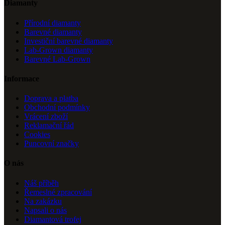
Diamanty
Přírodní diamanty
Barevné diamanty
Investiční barevné diamanty
Lab-Grown diamanty
Barevné Lab-Grown
Informace
Doprava a platba
Obchodní podmínky
Vrácení zboží
Reklamační řád
Cookies
Puncovní značky
O nás
Náš příběh
Řemeslné zpracování
Na zakázku
Napsali o nás
Diamantová trofej