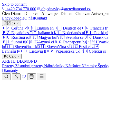
Skip to content
+420 734 770 000
objednavky@aretediamond.cz
Člen Diamant Club van Antwerpen
Diamant Club van Antwerpen
Encyklopedie
O nás
Kontakt
🇨🇿
cs
🇨🇿
Čeština
🇬🇧
English
en
🇩🇪
Deutsch
de
🇫🇷
Français
fr
🇪🇸
Español
es
🇮🇹
Italiano
it
🇳🇱
Nederlands
nl
🇵🇱
Polski
pl
🇷🇴
Română
ro
🇭🇺
Magyar
hu
🇸🇪
Svenska
sv
🇩🇰
Dansk
da
🇫🇮
Suomi
fi
🇬🇷
Ελληνικά
el
🇧🇬
Български
bg
🇭🇷
Hrvatski
hr
🇸🇰
Slovenčina
sk
🇸🇮
Slovenščina
sl
🇪🇪
Eesti
et
🇱🇻
Latviešu
lv
🇱🇹
Lietuvių
lt
🇺🇦
Українська
uk
🇷🇸
Српски
sr
Kč
CZK
ARETE DIAMOND
Prsteny
Zásnubní prsteny
Náhrdelníky
Náušnice
Náramky
Šperky
Diamanty