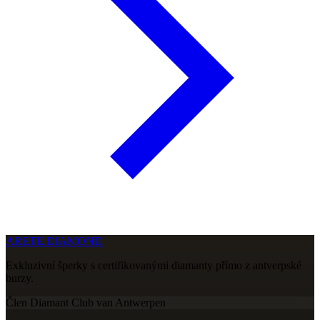
ARETE DIAMOND
Exkluzivní šperky s certifikovanými diamanty přímo z antverpské
burzy.
Člen Diamant Club van Antwerpen