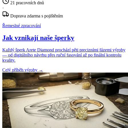
21 pracovních dnů
·
Doprava zdarma s pojištěním
Řemeslné zpracování
Jak vznikají naše šperky
Každý šperk Arete Diamond prochází pěti precizními fázemi výroby
— od digitálního návrhu přes ruční fasování až po finální kontrolu
kvality.
Celý příběh výroby
→