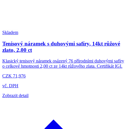
Skladem
Tenisový náramek s duhovými safíry, 14kt růžové
zlato, 2,00 ct
Klasický tenisový náramek osázený 76 přírodními duhovými safíry
o celkové hmotnosti 2,00 ct ze 14kt růžového zlata. Certifikát IGI.
CZK 71,976
vč. DPH
Zobrazit detail