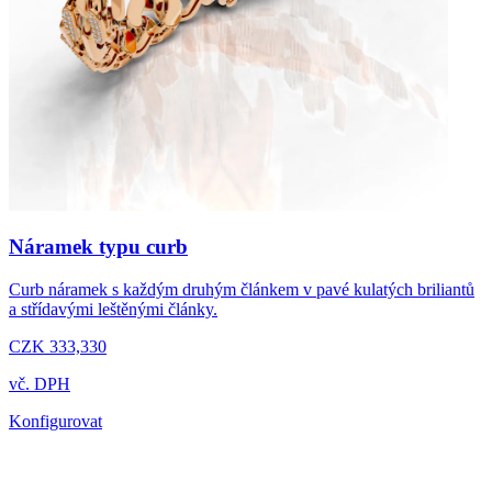
Náramek typu curb
Curb náramek s každým druhým článkem v pavé kulatých briliantů
a střídavými leštěnými články.
CZK 333,330
vč. DPH
Konfigurovat