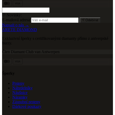
VISA
Novinky:
E-mailová adresa
Odebírat
Napsali o nás →
ARETE DIAMOND
Exkluzivní šperky s certifikovanými diamanty přímo z antverpské
burzy.
Člen Diamant Club van Antwerpen
VISA
Šperky
Prsteny
Náhrdelníky
Náušnice
Náramky
Zásnubní prsteny
Dárkové poukazy