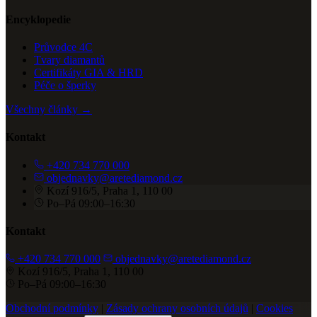
Encyklopedie
Průvodce 4C
Tvary diamantů
Certifikáty GIA & HRD
Péče o šperky
Všechny články →
Kontakt
+420 734 770 000
objednavky@aretediamond.cz
Kozí 916/5, Praha 1, 110 00
Po–Pá 09:00–16:30
Kontakt
+420 734 770 000
objednavky@aretediamond.cz
Kozí 916/5, Praha 1, 110 00
Po–Pá 09:00–16:30
Obchodní podmínky
|
Zásady ochrany osobních údajů
|
Cookies