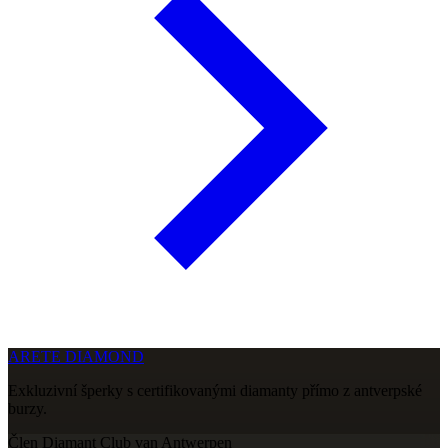
ARETE DIAMOND
Exkluzivní šperky s certifikovanými diamanty přímo z antverpské
burzy.
Člen Diamant Club van Antwerpen