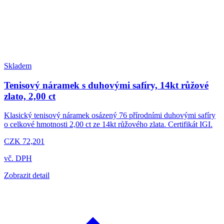
Skladem
Tenisový náramek s duhovými safíry, 14kt růžové
zlato, 2,00 ct
Klasický tenisový náramek osázený 76 přírodními duhovými safíry
o celkové hmotnosti 2,00 ct ze 14kt růžového zlata. Certifikát IGI.
CZK 72,201
vč. DPH
Zobrazit detail