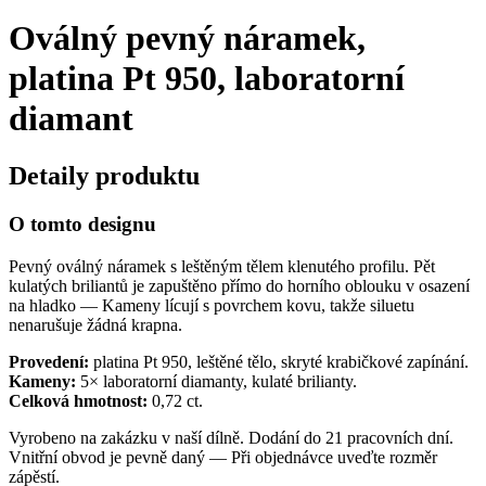
Oválný pevný náramek,
platina Pt 950, laboratorní
diamant
Detaily produktu
O tomto designu
Pevný oválný náramek s leštěným tělem klenutého profilu. Pět
kulatých briliantů je zapuštěno přímo do horního oblouku v osazení
na hladko — Kameny lícují s povrchem kovu, takže siluetu
nenarušuje žádná krapna.
Provedení:
platina Pt 950, leštěné tělo, skryté krabičkové zapínání.
Kameny:
5× laboratorní diamanty, kulaté brilianty.
Celková hmotnost:
0,72 ct.
Vyrobeno na zakázku v naší dílně. Dodání do 21 pracovních dní.
Vnitřní obvod je pevně daný — Při objednávce uveďte rozměr
zápěstí.