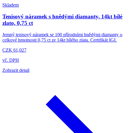
Skladem
Tenisový náramek s hnědými diamanty, 14kt bílé
zlato, 0,75 ct
Jemný tenisový náramek se 100 přírodními hnědými diamanty o
celkové hmotnosti 0,75 ct ze 14kt bílého zlata. Certifikát IGI.
CZK 61,027
vč. DPH
Zobrazit detail