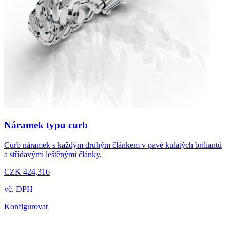
Náramek typu curb
Curb náramek s každým druhým článkem v pavé kulatých briliantů
a střídavými leštěnými články.
CZK 424,316
vč. DPH
Konfigurovat