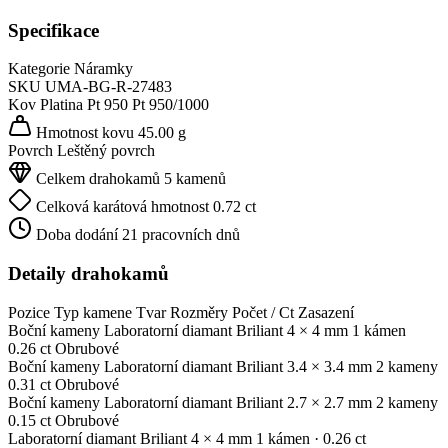
Specifikace
Kategorie
Náramky
SKU
UMA-BG-R-27483
Kov
Platina Pt 950
Pt 950/1000
Hmotnost kovu
45.00 g
Povrch
Leštěný povrch
Celkem drahokamů
5 kamenů
Celková karátová hmotnost
0.72 ct
Doba dodání
21 pracovních dnů
Detaily drahokamů
Pozice
Typ kamene
Tvar
Rozměry
Počet / Ct
Zasazení
Boční kameny
Laboratorní diamant
Briliant
4 × 4 mm
1 kámen
0.26 ct
Obrubové
Boční kameny
Laboratorní diamant
Briliant
3.4 × 3.4 mm
2 kameny
0.31 ct
Obrubové
Boční kameny
Laboratorní diamant
Briliant
2.7 × 2.7 mm
2 kameny
0.15 ct
Obrubové
Laboratorní diamant
Briliant
4 × 4 mm
1 kámen
· 0.26 ct