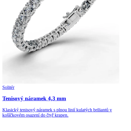
Solitér
Tenisový náramek 4,3 mm
Klasický tenisový náramek s plnou linií kulatých briliantů v
košíčkovém osazení do čtyř krapen.