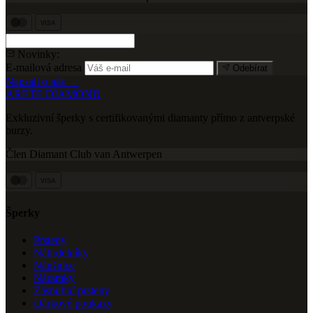
VISA
Novinky:
E-mailová adresa
Odebírat
Napsali o nás →
ARETE DIAMOND
Exkluzivní šperky s certifikovanými diamanty přímo z antverpské
burzy.
Člen Diamant Club van Antwerpen
VISA
Šperky
Prsteny
Náhrdelníky
Náušnice
Náramky
Zásnubní prsteny
Dárkové poukazy