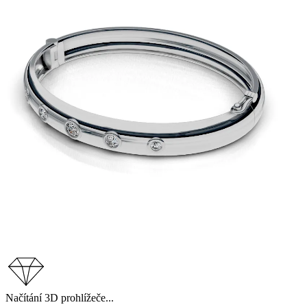
Načítání 3D prohlížeče...