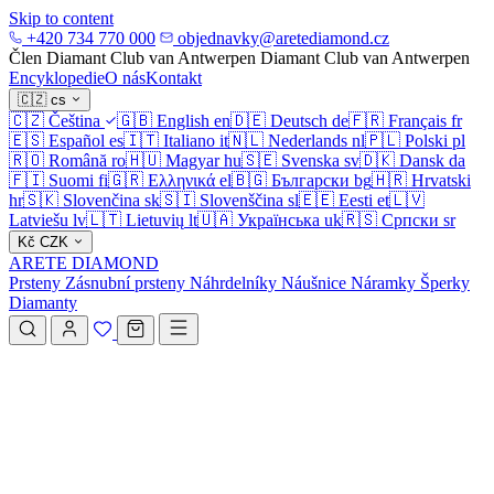
Skip to content
+420 734 770 000
objednavky@aretediamond.cz
Člen Diamant Club van Antwerpen
Diamant Club van Antwerpen
Encyklopedie
O nás
Kontakt
🇨🇿
cs
🇨🇿
Čeština
🇬🇧
English
en
🇩🇪
Deutsch
de
🇫🇷
Français
fr
🇪🇸
Español
es
🇮🇹
Italiano
it
🇳🇱
Nederlands
nl
🇵🇱
Polski
pl
🇷🇴
Română
ro
🇭🇺
Magyar
hu
🇸🇪
Svenska
sv
🇩🇰
Dansk
da
🇫🇮
Suomi
fi
🇬🇷
Ελληνικά
el
🇧🇬
Български
bg
🇭🇷
Hrvatski
hr
🇸🇰
Slovenčina
sk
🇸🇮
Slovenščina
sl
🇪🇪
Eesti
et
🇱🇻
Latviešu
lv
🇱🇹
Lietuvių
lt
🇺🇦
Українська
uk
🇷🇸
Српски
sr
Kč
CZK
ARETE DIAMOND
Prsteny
Zásnubní prsteny
Náhrdelníky
Náušnice
Náramky
Šperky
Diamanty