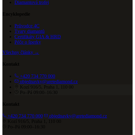
Diamantová trofej
Encyklopedie
Průvodce 4C
Tvary diamantů
Certifikáty GIA & HRD
Péče o šperky
Všechny články →
Kontakt
+420 734 770 000
objednavky@aretediamond.cz
Kozí 916/5, Praha 1, 110 00
Po–Pá 09:00–16:30
Kontakt
+420 734 770 000
objednavky@aretediamond.cz
Kozí 916/5, Praha 1, 110 00
Po–Pá 09:00–16:30