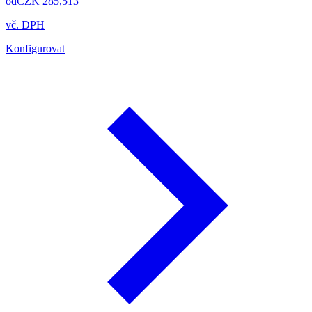
od
CZK 285,513
vč. DPH
Konfigurovat